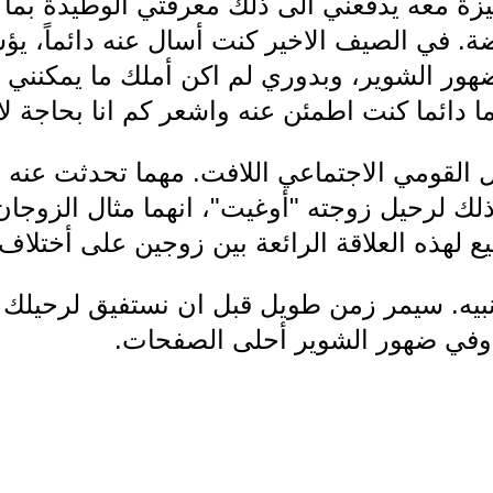
زة معه يدفعني الى ذلك معرفتي الوطيدة بما
. في الصيف الاخير كنت أسال عنه دائماً، يؤسف
ضهور الشوير، وبدوري لم اكن أملك ما يمكنني 
 دائما كنت اطمئن عنه واشعر كم انا بحاجة لان
يل القومي الاجتماعي اللافت. مهما تحدثت عنه 
لك لرحيل زوجته "أوغيت"، انهما مثال الزوجان ا
ع لهذه العلاقة الرائعة بين زوجين على أختلاف
نبيه. سيمر زمن طويل قبل ان نستفيق لرحيلك 
ن وفي ضهور الشوير أحلى الصفحات.