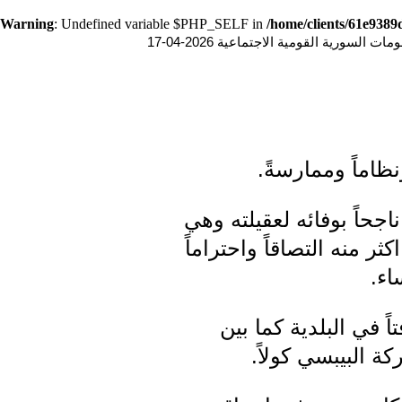
Warning
: Undefined variable $PHP_SELF in
/home/clients/61e938
ت السورية القومية الاجتماعية 2026-04-17
نظاماً وممارسةً.
اجحاً بوفائه لعقيلته وهي
 منه التصاقاً واحتراماً
اء.
اً في البلدية كما بين
 البيبسي كولاً.