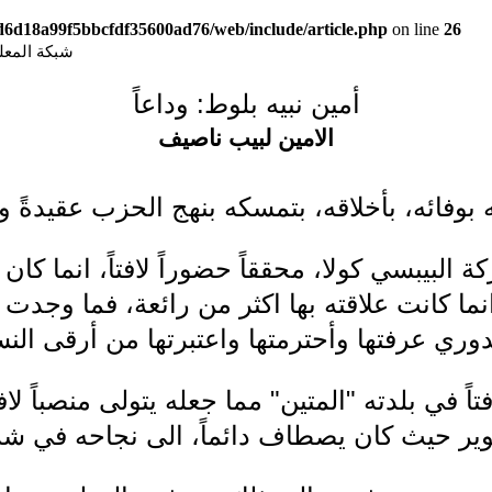
9d6d18a99f5bbcfdf35600ad76/web/include/article.php
on line
26
شبكة المعلوما
أمين نبيه بلوط: وداعاً
الامين لبيب ناصيف
ه بوفائه، بأخلاقه، بتمسكه بنهج الحزب عقيدةً و
البيبسي كولا، محققاً حضوراً لافتاً، انما كان ن
كانت علاقته بها اكثر من رائعة، فما وجدت اكثر
دوري عرفتها وأحترمتها واعتبرتها من أرقى النس
اً في بلدته "المتين" مما جعله يتولى منصباً لافت
ر حيث كان يصطاف دائماً، الى نجاحه في شركة