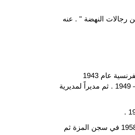
 رجالات النهضة " . عنه
تسلم عدة مسؤوليات حزبية كان أولها مدير مديرية في الكلية العلمانية الفرنسية عام 1943
بطرطوس ومسؤولاً اذاعياً واعلامياً في ناحية القمصية والشيخ بدر 1946 – 1949 . ثم مديراً لمديرية
سجن بسبب نشاطه الحزبي عام 1946 في اللاذقية وفي عام 1955 حتى 1958 في سجن المزة ثم