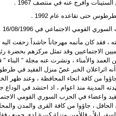
ستينات وافرج عنه في منتصف 1967 .
طوس حتى تقاعده عام 1992 .
وري القومي الاجتماعي في 16/08/1996 .
ه ، فقد كان مأتمه مهرجاناً حاشداً زحفت اليه
يين الاجتماعيين وقد تمثل مركزهم بحضرة رئ
يرة الى أنه اثراعلان الخبر غصّ منزل الفقيد في 
 جاؤوا من كافة انحاء المحافظة ، وعند ظهر 
 المدينة منذ اعوام ، اذ احتشد في الوداع ج
فقيد واعضاء في الحزب السوري القومي الاجتما
الحافل ، جاؤوا من كافة القرى والمدن والمحا
سفر ليلاً ، فللأمين منزلة كبيرة لدى جميع رفقا