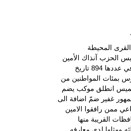
 القرى المحيطة
يس الحزب آنذاك الأمين
علي قانصوه وبعدد وفير من العمد والأمناء ، ونشرت عنه مجلة " البناء " في عددها 894 تاريخ
طرطوس بمئات المواطنين من
الخميس انطلق موكب يضم
مهور غفير ضمّ اضافة الى
عي ممن رافقوا الامين
فظات القريبة منها
ئه ومثلها لدى معارفه