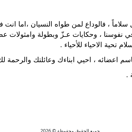
ل سلاماً ، فالوداع لمن طواه النسيان ،اما انت
في نفوسنا ، وحكايات عـزّ وبطولة وامثولات عط
م تحية الاحياء للأحياء .
سم اعضائه ، احيي ابناءك وعائلتك والرحمة لك ،
 .
جميع الحقوق محفوظة © 2026