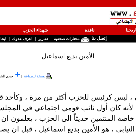
ريخنا
نافذة
شهداء الحزب
إتصل بنا
|
|
|
مختارات صحفية
تقارير
اعرف عدوك
ابحا
الأمين بديع اسماعيل
+
نسخة للطباعة
|
حجم الخ
 ، ليس كرئيس للحزب أكثر من مرة ، وكأحد قي
لأنه كان أول نائب قومي اجتماعي في المجلس 
 خاصة المنتمين حديثاً الى الحزب ، يعلمون ان 
نيابي ، هو الأمين بديع اسماعيل ، قبل ان يص