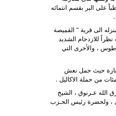
 على البر بقسم انتمائه
.
له الى قرية " القميصة
راً للازدحام الشديد
طوس ، والأخرى التي
جنازة حيث حمل نعش
ئات من حملة الاكاليل .
 الله عـرنوق ، الشيخ
ل ، ولحضرة رئيس الحـزب