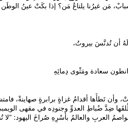
 شبابْ، مَن غيرُنا يلتاعُ مَن؟ إذا بكَتْ عينُ الوطَن 
ُ أن تُدنَّسَ بيروتُ،
انطون سعادة ومَثْوى دِمائِهِ
روتْ، وأن تَطأَها أقدامُ غزاةٍ برابرةٍ صهاينةْ، فام
َها ضِدَّ ضُباطِ العدوِّ وجنودِه في مقهى الويمبي
 العربِ والعالمُ بأسْرِهِ صُراخَ اليهود: "لا تُطلق