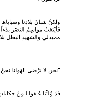
ولكنَّ شبانَ بلادِنا وصباياها أ
فَأَيْنَعَتْ مواسِمُ النَصْر
محيدلي والشهيدِ البطل بل
"نحن لا نَرْضى الهَوانا نحنُ 
قَدْ مُِلئْنا عُنفوانا مِنْ حِكايا