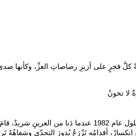
لَّ فجرٍ على أزيزِ رصاصاتِ العزِّ، وكأنها صدى ا
ٌ لا تخونْ
في الرابعِ والعشرين من أيلول عام 1982 عندما دَنا من الع
نكسارْ، أقدامُه تَزْرَعُ بُذورَ التحدّي وشفاهُهُ تَر