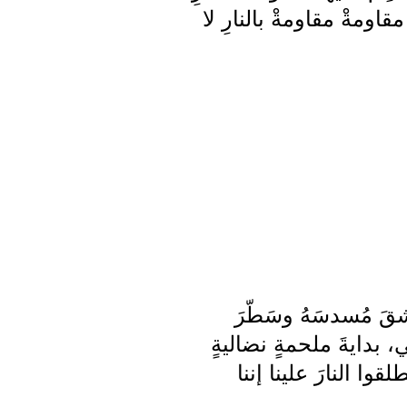
مقاومةْ مقاومةْ بالنارِ لا
تشقَ مُسدسَهُ وسَطّرَ
، بدايةَ ملحمةٍ نضاليةٍ
وا النارَ علينا إننا