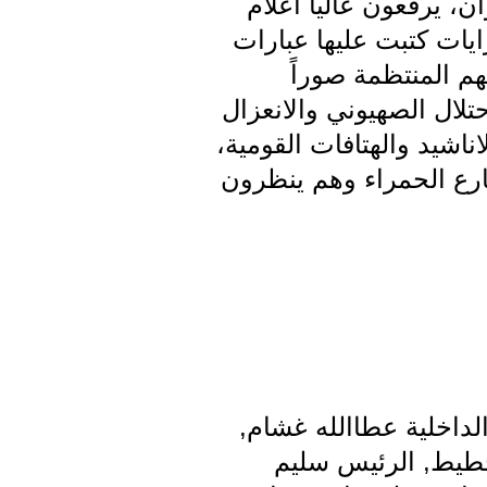
ن، يرفعون عاليا اعلام
رايات كتبت عليها عبارات
هم المنتظمة صوراً
تلال الصهيوني والانعزال
ناشيد والهتافات القومية،
رع الحمراء وهم ينظرون
لداخلية عطاالله غشام,
طيط, الرئيس سليم