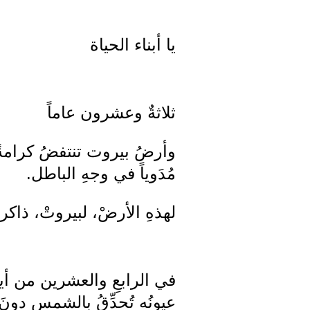
يا أبناء الحياة
ثلاثةٌ وعشرون عاماً
وأرضُ بيروت تنتفضُ كرامةً ك
مُدَوياً في وجهِ الباطل.
لهذهِ الأرضْ، لبيروتْ، ذاكرة
عيونُه تُحدِّقُ بالشمسِ دونَ ا