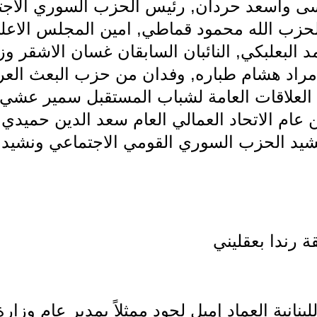
سى واسعد حردان, رئيس الحزب السوري الاجت
زب الله محمود قماطي, امين المجلس الاعلى
البعلبكي, النائبان السابقان غسان الاشقر و
 مراد هشام طباره, وفدان من حزب البعث الع
 العلاقات العامة لشباب المستقبل سمير عشي,
 عام الاتحاد العمالي العام سعد الدين حميدي ص
ونشيد الحزب السوري القومي الاجتماعي ونشيد 
ة رندا بعقليني
بنانية العماد إميل لحود ممثلاً بمدير عام وزارة