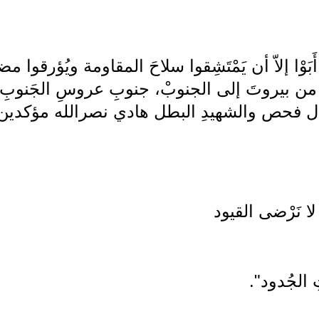
َبَوْا إلاّ أن يَمْتَشِقوا سلاحَ المقاومة ويُؤرقوا مضا
 بِدْءاً من بيروتَ إلى الجنوبْ، جنوبِ عروسِ الجَنو
ال فحص والشهيدِ البطل هادي نصرالله مؤكدين
لا نَرْضى القيود
تِ الجُدود".