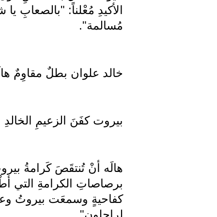
الأكيدِ مُعْلناً: "بالصعابِ يا
مُسالمة".
خالد علوان بطلٌ مقاوِمٌ هالَه
بيروت كفَنَ الزعيمِ الخالدِ 
هالَه أنْ تُنتقَصَ كَرامةُ بي
برصاصاتِ الكرامةِ التي أطْلق
كفاحيةٍ وسمعَت بيروتُ وعواصمُ
لراحلون".