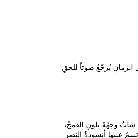
لزمانِ يُرجّعُ صوتاً للحقِ
رينِ شريدٌ، قامَ شابُ وجهُهُ بلونِ القمحْ،
تَسِمُ عليها أنشودةُ النصرِ