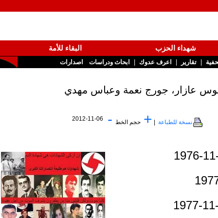
شهداء الحزب
البقاء للأمة
|
|
تقارير
اعرف عدوك
ابحاث ودراسات
اصدارات
-
+
2012-11-06
نسخة للطباعة
|
حجم الخط