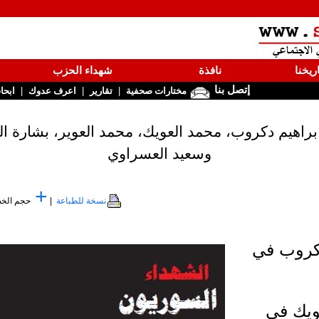
ريخنا
نافذة
شهداء الحزب
إتصل بنا
|
|
|
مختارات صحفية
تقارير
اعرف عدوك
ابحا
اء ابراهيم دكروب، محمد العويك، محمد العوير، بشارة 
وسعيد العسراوي
+
نسخة للطباعة
|
حجم الخ
دكروب في
ويك في