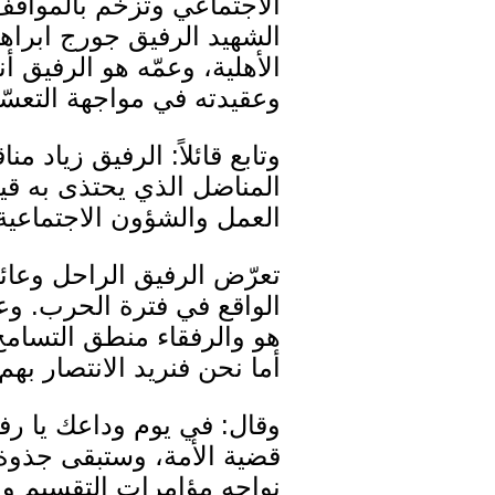
الاجتماعي وتزخّم بالمواق
الشهيد الرفيق جورج ابراه
الأهلية، وعمّه هو الرفيق أ
وعقيدته في مواجهة التعسّ
وتابع قائلاً: الرفيق زياد من
المناضل الذي يحتذى به قيم
العمل والشؤون الاجتماعي
تعرّض الرفيق الراحل وعائل
الواقع في فترة الحرب. وع
هو والرفقاء منطق التسامح 
أما نحن فنريد الانتصار بهم
وقال: في يوم وداعك يا رفي
قضية الأمة، وستبقى جذوة 
نواجه مؤامرات التقسيم وا