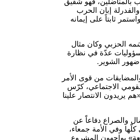
ب بالمناضلين، فهو شقيق
الفدرلة إبان الحرب
ستمر ثابتاً على إيمانه
قَسَمه الحزبي وكان مثال
مسؤوليات عدّة في نظارة
ضهور الشوير.
والمضايقات من قوى الأمر
لقومي الاجتماعي، كرّس
م يريدون الانتصار علينا
ال والصراع دفاعاًَ عن
لّها وفي الأمة جمعاء،
بعة» يواجهون المشروع