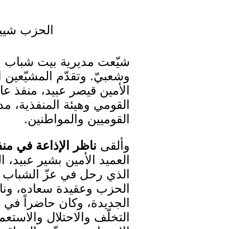
الحزب شييع
شيّعت مديرية بيت شباب ال
وشعبيّ. وتقدّم المشيّعين
الأمين قيصر عبيد، منفذ ع
القومي وهيئة المنفذية، م
القوميين والمواطنين.
وألقى
ناظر الإذاعة في من
العميد الأمين بشير عبيد، ا
الذي رحل في عزّ الشباب و
الحزب وعقيدة سعاده، وناض
الجديدة، وكان حاضراً في م
التخلّف والاحتلال والاستع