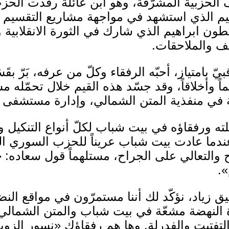
ف الحزبية المشرّفة، وهو ابن عائلة رفدت الحز
يم الذي استشهد في مواجهة مشاريع التقسيم و
نطون ابراهيم الذي شارك في الثورة الانقلابية وا
ف والملاحقات.
اقبيّ بامتياز، أحبّه الرفقاء وكلّ من عرفه، بَرّ ب
اً وأخلاقاً، وقد جسّد هذه القيم خلال تحمّله 
ة في منفذية المتن الشمالي، وإدارة مستشفى 
ته ورفقاؤه في بيت شباب لكلّ أنواع التنكيل 
ندما عادت بيت شباب عريناً للحزب السوري ا
والتعالي على الجراح، مستلهماً قول سعاده: «ه
».
ق زياد، نؤكّد لك أننا مستمرّون في مواقع النض
النهضة مشعّة في بيت شباب والمتن الشمالي ك
لتفتيت والفدرلة. وها هم رفقاؤك «نسور الزو