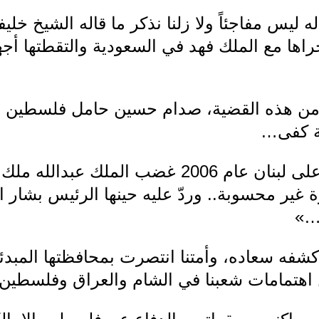
 ليس مفاجئاً ولا زلنا نذكر ما قاله الشيخ خليف
 أجراها مع الملك فهد في السعودية والتقطتها أجه
 من هذه القضية، صدام حسين حامل فلسطين وشا
ية كفى…
وإبان العدوان الإسرائيلي على لبنان عام 2006 غض
ة غير محسوبة.. وردّ عليه حينها الرئيس بشار ا
ل…»
كشفه سعاده، وأمتنا انتصرت بمحافظتها المبدئ
ن اهتمامات شعبنا في الشام والعراق وفلسطين