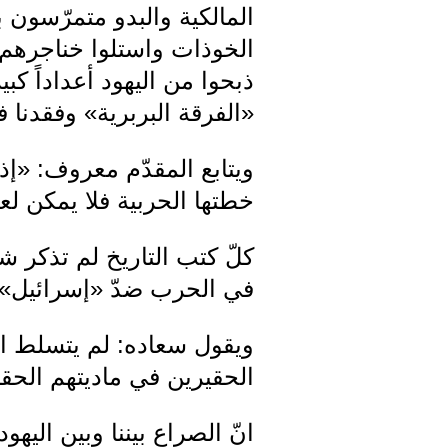
المالكية والبدو متمرّسون
الخوذات واستلوا خناجرهم و
ذبحوا من اليهود أعداداً كب
«الفرقة البربرية» وفقدنا ف
ويتابع المقدّم معروف: «إ
خطتها الحربية فلا يمكن لع
كلّ كتب التاريخ لم تذكر 
في الحرب ضدّ «إسرائيل
ويقول سعاده: لم يتسلط الي
الحقيرين في ماديتهم الحق
انّ الصراع بيننا وبين ال