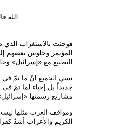
الله ق
فوجئت بالاستغراب الذي ظ
المؤتمر وجلوس بعضهم إلى 
التطبيع مع «إسرائيل» وخاص
نسي الجميع انّ ما تمّ في 
جديداً بل إحياء لما تمّ ف
مشاريع رسمتها «إسرائيل»
ومواقف العرب مثلها ليست ج
الكريم والأعراب أشدّ كفرا ًو