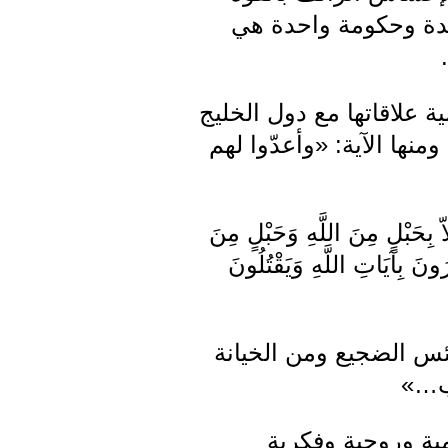
واحدة وحكومة واحدة هي
 علاقاتها مع دول الخليج
منها الآية: «وأعدّوا لهم
َبْلٍ مِنَ اللَّهِ وَحَبْلٍ مِنَ
ونَ بِآيَاتِ اللَّهِ وَيَقْتُلُونَ
ئس الضجيع ومن الخيانة
ذب…»
مية وروحية وفكرية