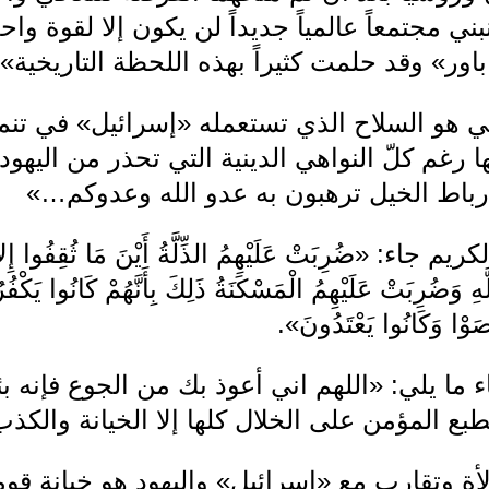
ني مجتمعاً عالمياً جديداً لن يكون إلا لقوة 
اور» وقد حلمت كثيراً بهذه اللحظة التاريخية».
ي هو السلاح الذي تستعمله «إسرائيل» في تنمية
 رغم كلّ النواهي الدينية التي تحذر من اليهود و
باط الخيل ترهبون به عدو الله وعدوكم…»
ضُرِبَتْ عَلَيْهِمُ الذِّلَّةُ أَيْنَ مَا ثُقِفُوا إِلاّ بِح
وَضُرِبَتْ عَلَيْهِمُ الْمَسْكَنَةُ ذَلِكَ بِأَنَّهُمْ كَانُوا يَكْفُرُ
عَصَوْا وَكَانُوا يَعْتَدُونَ».
ما يلي: «اللهم اني أعوذ بك من الجوع فإنه ب
يطبع المؤمن على الخلال كلها إلا الخيانة والك
أة وتقارب مع «إسرائيل» واليهود هو خيانة قو