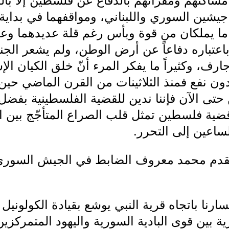
مساكنهم ومقراتهم بالدفاع عن فلسطين إلا بال
 1948 كان أبرز جيشين السوري واللبناني، ومواقفهما في ب
ما يملكان من قوة وبأس رغم قلة عديدهما وعد
تباره دفاعاً عن أرض الوطن، ولم يشعر الجندي
، وكثيراً ما يفكر المرء أنّ خلق الكيان الإ
 بدون نفع فمنذ الثلاثينات من القرن الماضي حي
تى الآن فإننا ندين للقضية الفلسطينية بفضل
قضية فلسطين تمثل قلب الصراع المتأجّج بين
الساعين إلى التحرر.
مقدم محمد معروف الضابط في الجيش السوري 
ارنا باتجاه قرية النبي يوشع بقيادة الكولوني
ة بين قوى البادية السورية واليهود المتمركزي