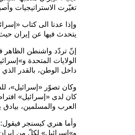
تغيّرت الاستراتيجيات وأصب
وإذا عدنا الى كتاب «إسرائ
يتحدث فيها عن إيران حيث
إنّ تردّد واشنطن الظاهر ف
الولايات المتحدة و»إسرائيل
داخل الوطن، بالقدر الذي تخ
وكان تصوّر «إسرائيل»، ل
كان لدى «إسرائيل» افتراضا
العرب والمسلمين، بيادق يم
وأما هنري كيسنجر فيقول: 
و»إسرائيل» لكلّ من إيران 