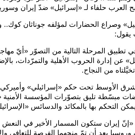
ح العرب حلفاء لـ «إسرائيل» ضدّ إيران وسورية
يل» وصراع الحضارات لمؤلفه جوناثان كوك.. وت
 يقول:
ي تطبيق المرحلة التالية من التصوّر «أيّ مه
» عن إدارة الحروب الأهلية والتمرّدات، بالإضا
يَّلتاه من النجاح.
لشرق الأوسط تحت حكم «إسرائيلي» وأميركي م
ت مبسّطة تليق بتصوّرات المؤسسة الأمنية «ال
كن التحكم بها بالمكائد والدسائس «الإسرائيلي
«إنّ إيران ستكون المسمار الأخير في النعش ال
وروسيا بعد أن تمّ منحهما الفرصة للتعافي وا