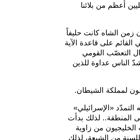
ليين أعظم من بلائنا
ن زمن الشاه كانت حليفاً
 القائم على قاعدة الآية
زال التعصّب القومي
دّ الناس عداوة للذين
سون لمملكة الشيطان.
التمدّد «الإسرائيلي»
ى المنطقة.. لذلك بدأت
 الخليجيون من زاوية
 للسنة من الشيعة، لذلك