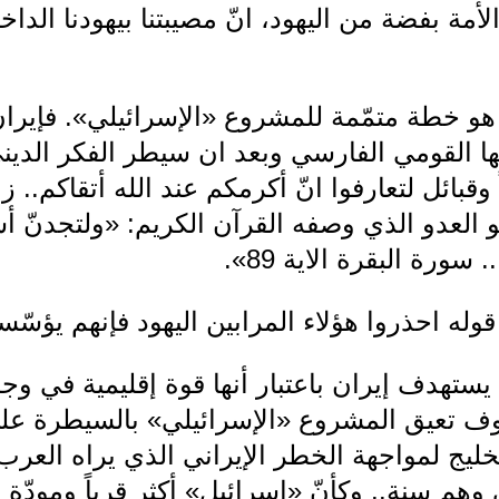
أمة بفضة من اليهود، انّ مصيبتنا بيهودنا الداخ
ان هو خطة متمّمة للمشروع «الإسرائيلي». فإيرا
هها القومي الفارسي وبعد ان سيطر الفكر الديني
وقبائل لتعارفوا انّ أكرمكم عند الله أتقاكم.. 
و العدو الذي وصفه القرآن الكريم: «ولتجدنّ أش
سورة البقرة الاية 89».
وله احذروا هؤلاء المرابين اليهود فإنهم يؤسّ
يستهدف إيران باعتبار أنها قوة إقليمية في وجه 
وف تعيق المشروع «الإسرائيلي» بالسيطرة عل
ليج لمواجهة الخطر الإيراني الذي يراه العرب
 وهم سنة.. وكأنّ «إسرائيل» أكثر قرباً ومودّة