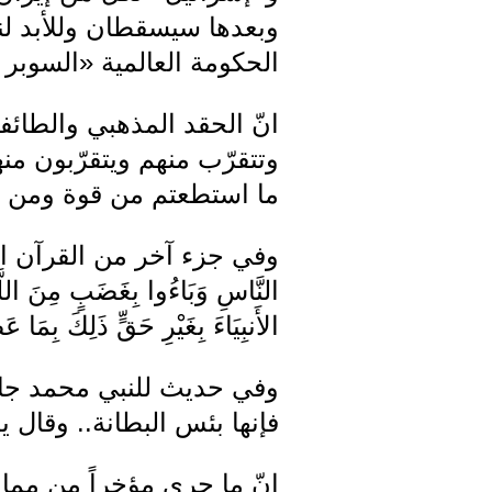
وبعدها سيسقطان وللأبد لنب
الحكومة العالمية «السوبر ب
انّ الحقد المذهبي والطائف
وتتقرّب منهم ويتقرّبون منها
ما استطعتم من قوة ومن ر
وفي جزء آخر من القرآن الكريم جاء: «
النَّاسِ وَبَاءُوا بِغَضَبٍ مِنَ اللَّهِ 
الأَنبِيَاءَ بِغَيْرِ حَقٍّ ذَلِكَ بِمَا 
وفي حديث للنبي محمد جاء 
فإنها بئس البطانة.. وقال 
انّ ما جرى مؤخراً من ممال