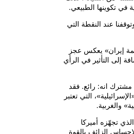
 في تكوينها الطبيعي.
وقفنا عند النقطة التي
اجمة إيران» يعكس عجز
فة إلى التأثير في الرأي
شترك انه: رائع. فقد
إسرائيلية»، التي تعتبر
ة» والغربية.
ذي تجهّزه أميركا
لإحساس الزائف بالقوة