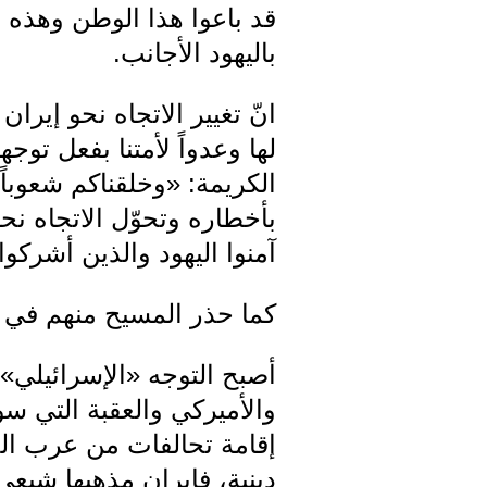
قد باعوا هذا الوطن وهذه ال
باليهود الأجانب.
انّ تغيير الاتجاه نحو إير
لها وعدواً لأمتنا بفعل توج
الكريمة: «وخلقناكم شعوباً 
بأخطاره وتحوّل الاتجاه نح
آمنوا اليهود والذين أشركوا.. 
كما حذر المسيح منهم في ق
أصبح التوجه «الإسرائيلي» 
والأميركي والعقبة التي س
إقامة تحالفات من عرب الخ
دينية، فإيران مذهبها شيعي