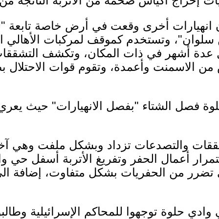
ت إخراج أكياس ضخمة من الأتربة الناتجة من 
ن انهيارات أخرى وقعت في أرض خاصة تابعة "ل
وان"، وتستخدم كموقف لمركبات الأهالي القا
ل عدة أشهر في ذات المكان، وتكشف التشقق
من الاسمنت وأعمدة، وتقوم قوات الاحتلال ب
 فصل الشتاء "بفصل الانهيارات" حيث يعري 
شققات والتصدعات تزداد وبشكل ملفت وهي آخذ
ار أعمال الحفر وتفريغ الأتربة أسفل حي واد
ا في الحي تضرر من الحفريات بشكل متفاوت، إضافة ا
ادي حلوة توجهوا للمحاكم الإسرائيلية وطالبو