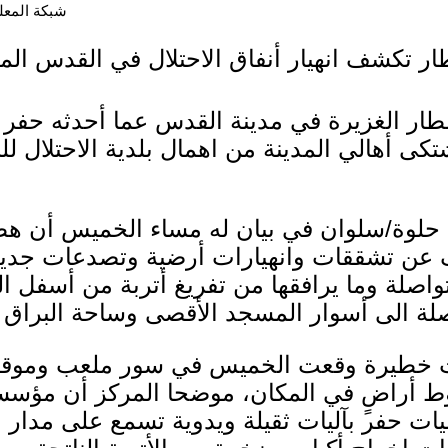
شبكة المعلوما
ار تكشف انهيار أنفاق الاحتلال في القدس الم
ار الغزيرة في مدينة القدس عما أحدثه حفر 
كى أهالي المدينة من اهمال بلدية الاحتلال للبن
حلوة/سلوان في بيان له مساء الخميس أن هط
ن تشققات وانهيارات أرضية وتصدعات جديد
تواصلة وما يرافقها من تفريغ أتربة من أسفل 
صلة الى أسوار المسجد الأقصى وساحة البراق م
ات خطيرة وقعت الخميس في سور ملعب وموق
ط أراضٍ في المكان، موضحا المركز أن مؤسسا
يات حفر بآليات ثقيلة ويدوية تسمع على مدار 