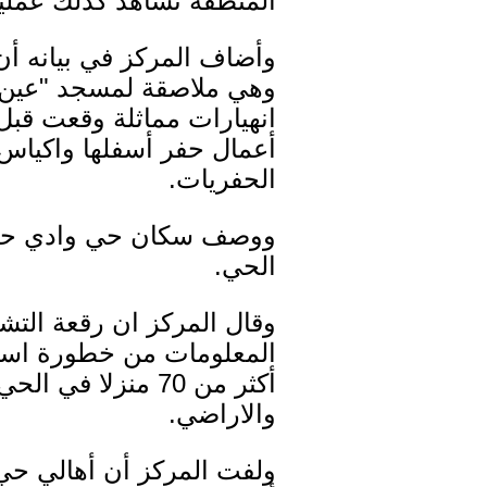
المنطقة تشاهد كذلك عمليا
وأضاف المركز في بيانه أ
وهي ملاصقة لمسجد "عين سل
انهيارات مماثلة وقعت قب
أعمال حفر أسفلها واكياس 
الحفريات.
ووصف سكان حي وادي حلوة
الحي.
وقال المركز ان رقعة الت
المعلومات من خطورة استمر
أكثر من 70 منزل
والاراضي.
ولفت المركز أن أهالي حي و