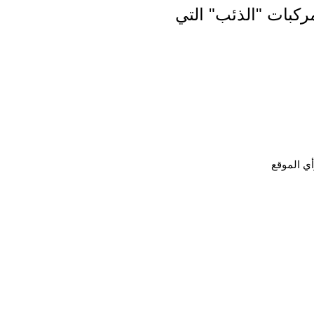
كبات "الذئب" التي