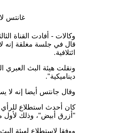
غانتس لا 
وكالات - أفادت القناة الث
قال في جلسة مغلقة إنه لا 
ائتلافية.
ونقلت هيئة البث العبري الي
ديناميكية".
وقال جانتس أيضا إنه لا ي
كان أحدث استطلاع للرأي ل
"أزرق أبيض"، وذلك لأول م