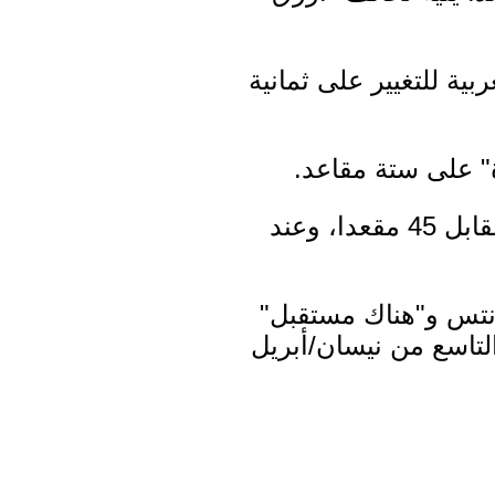
ة للتغيير على ثمانية
 على ستة مقاعد.
ويوضح الاستطلاع تقدم معسكر اليمين على معسكر اليسار بـ 63 مقعدا مقابل 45 مقعدا، وعند
انتس و"هناك مستقبل"
التاسع من نيسان/أبريل