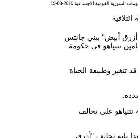
ت السورية القومية الاجتماعية 2019-03-19
ائتلافية
"أزرق أبيض" بيني جانتس
امين نتنياهو في حكومة
قد تتغير وطبيعة الحياة
ددة.
 نتنياهو على تحالف
 لهيئة البث العبري، فإن حزب ليكود سيحصل على 31 مقعدا يليه تحالف "أزرق