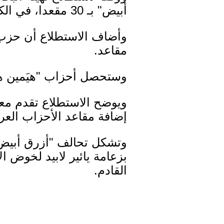
أبيض" بـ 30 مقعدا، في الكنيست المؤلف من 120 مقعدا.
وأضاف الاستطلاع أن حزب ا
مقاعد.
وستحصل أحزاب "هيَمين ه
إضافة مقاعد الأحزاب العربية يص
وتشكل تحالف "أزرق أبيض"
بزعامة يائير لابيد لخوض ا
القادم.