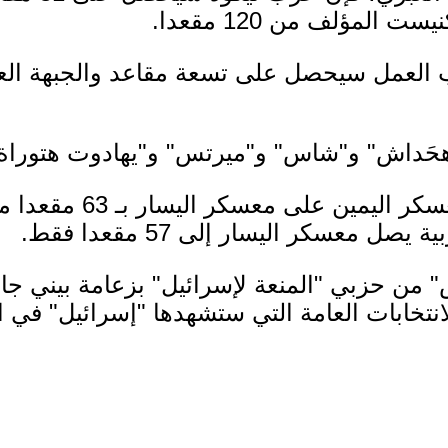
لعمل سيحصل على تسعة مقاعد والجبهة العربي
حَداش" و"شاس" و"ميرتس" و"يهادوت هتوراة"
ل معسكر اليسار إلى 57 مقعدا فقط.
 من حزبي "المنعة لإسرائيل" بزعامة بيني ج
لانتخابات العامة التي ستشهدها "إسرائيل" في 