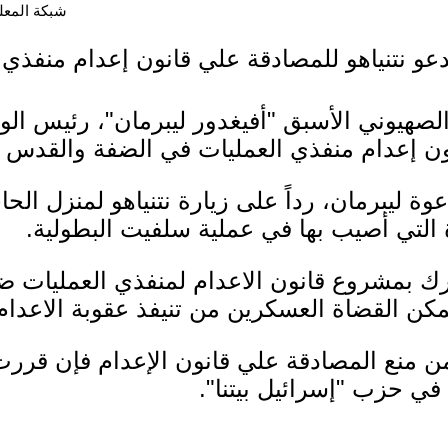
شبكة المعلوما
دعو نتنياهو للمصادقة علي قانون إعدام منفذي 
لصهيوني الأسبق "أفيغدور ليبرمان"، رئيس الوز
نون إعدام منفذي العمليات في الضفة والقدس ا
 20، جاءت دعوة ليبرمان، رداً على زيارة نتنياهو لمنزل ا
 التي أصيب بها في عملية سلفيت البطولية.
كرك بمشروع قانون الاعدام لمنفذي العمليات ض
مكن القضاة العسكرين من تنيفذ عقوبة الاعدام
هو من منع المصادقة علي قانون الإعدام فإن ق
 في حزب "إسرائيل بيتنا".