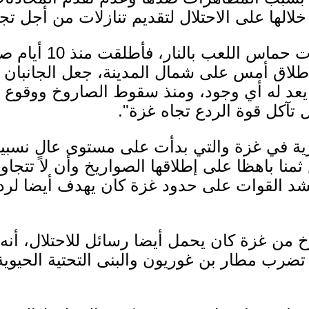
لها على الاحتلال لتقديم تنازلات من أجل تج
وتقول "بطريقة أخرى، ب
إطلاق أمس على شمال المدينة، جعل الجانبان ع
 يعد له أي وجود، ومنذ سقوط الصاروخ ووقوع إ
 تآكل قوة الردع تجاه غزة".
ة في غزة والتي بدأت على مستوى عالٍ نسبيا
منا باهظا على إطلاقها الصواريخ وأن لا تتج
حشد القوات على حدود غزة كان يهدف أيضا ل
 من غزة كان يحمل أيضا رسائل للاحتلال، أنه
رب مطار بن غوريون والبنى التحتية الحيوية 