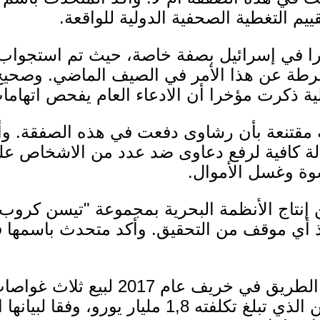
يم التغطية الصحفية الدولية للواقعة.
يرا في إسرائيل بصفة خاصة، حيث تم استجواب 
شرطة عن هذا الأمر في الصيف الماضي. وصحيح أن
لية ذكرت مؤخرا أن الادعاء العام يفحص اتهاما
ة مقتنعة بأن رشاوى دفعت في هذه الصفقة. و
دلة كافية لرفع دعاوى ضد عدد من الاشخاص على
وة وغسل الأموال.
نتاج الأنظمة البحرية بمجموعة "تيسن كروب" ا
 أي موقف من التحقيق. وأكد متحدث باسمها 
ومهدت الحكومة الاتحادية الطريق في خ
ألمانيا المشروع باهظ الثمن الذي تبلغ تكلفته 1,8 مل