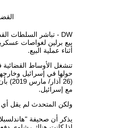
القضا
DW - تباشر السلطات ال
بيع برلين لغواصات عسكري
أثناء عملية البيع.
تنشغل الأوساط القضائية في
حولها في إسرائيل وخارجها.
(26 آذ
مع إسرائيل.
ولكن المتحدث لم يقل أي ش
يذكر أن صحيفة "هاندلسبل
إذا كانت هناك رشاوى دفعت