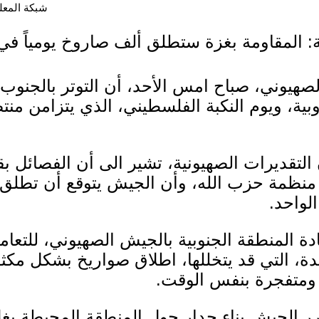
شبكة المعلوما
: المقاومة بغزة ستطلق ألف صاروخ يومياً في
الصهيوني، صباح امس الأحد، أن التوتر بالجنوب 
روبية، ويوم النكبة الفلسطيني، الذي يتزامن م
 التقديرات الصهيونية، تشير الى أن الفصائل 
، منظمة حزب الله، وأن الجيش يتوقع أن تطلق 
لواحد.
ة المنطقة الجنوبية بالجيش الصهيوني، للتعام
يدة، التي قد يتخللها، اطلاق صواريخ بشكل مك
 ومتفجرة بنفس الوقت.
رر الجيش بناء جدار حول المنطقة المحيطة بغ