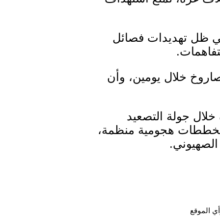
 في ظل تهديدات فصائل
تفاهمات.
 الموقع، الى أن الفصائل بغزة أطلقت خلال التصعيد الاخير، 700 صاروخ خلال يومين، وأن
خلال جولة التصعيد
 مخططات هجومية منظمة،
لصهيوني.