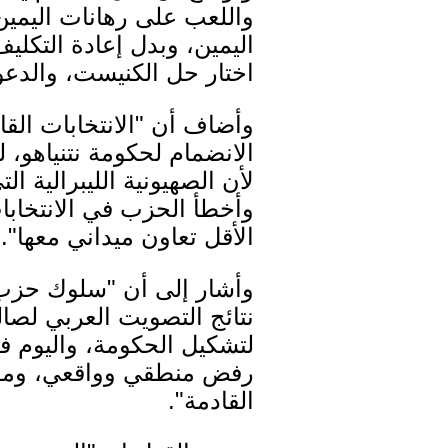
واللعب على رهانات اليمين 
اليمين، وبدل إعادة التكل
اختار حل الكنيست، والدعو
وأضاف أن "الانتخابات ال
الانضمام لحكومة نتنياهو،
لأن الصهيونية الليبرالية 
وأخطأ الحزب في الانتخابات
الأقل تعاون ميداني معها".
وأشار إلى أن "سلوك حزب 
نتائج التصويت العربي لص
لتشكيل الحكومة، واليوم ف
رفض منطقي وواقعي، ومقاط
القادمة".