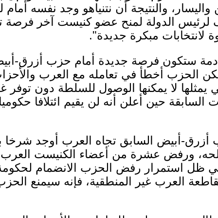
واليسار، والنتيجة أن نتنياهو وجد نفسه أمام ل
يف لرئيس الدولة لمنح عضو كنيست آخر فرصة 
ة لانتخابات مبكرة جديدة".
قادمة ستكون فرصة جديدة أمام حزب أزرق-أبيض
 لكن الحزب أخطأ في تعامله مع العرب والأحزاب
التي يمثلها لا يمكنها الوصول للسلطة دون توفر
 السابقة حين أعلن أنه لن يقيم ائتلافا حكومي
أزرق-أبيض السابق تجاه العرب أوجد شرخا بي
الحه، ورفض عشرة من أعضاء الكنيست العرب ا
ي ظل استمرار رفض الحزب الانضمام لحكومة ب
عة العرب غير المنطقية، فإنه سيمنع الحز