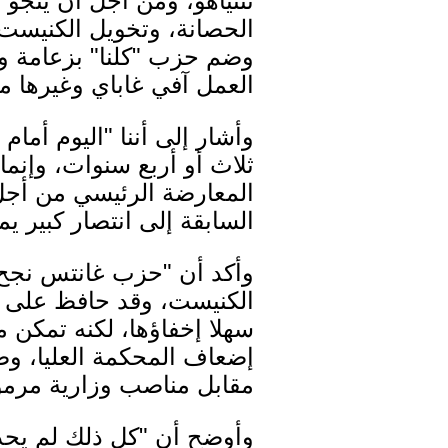
نتنياهو، ومن أجل أن ينجو
الحصانة، وتخويل الكنيست ص
وضم حزب "كلنا" بزعامة وز
العمل آفي غاباي وغيرها 
وأشار إلى أننا "اليوم أما
ثلاث أو أربع سنوات، وإن
المعارضة الرئيسي من أجل 
السابقة إلى انتصار كبير ي
الكنيست، وقد حافظ على وجو
سهلا إخفاؤها، لكنه تمكن م
إضعاف المحكمة العليا، وصم
مقابل مناصب وزارية مرمو
وأوضح أن "كل ذلك لم يحدث،