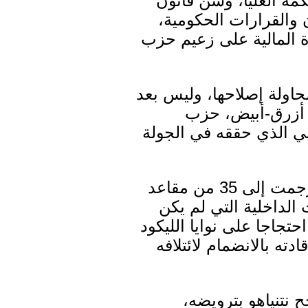
مة العليا، وسن قانون
 والقرارات الحكومية،
ة المالية على زعيم حزب
محاولة إصلاحها، وليس بعد
ب أزرق-أبيض، حزب
بي الذي حققه في الجولة
وأكد أن "حزب غانتس نجح بتحصيل عدد كبير من أصوات الناخبين التي ترجمت إلى 35 من مقاعد
الداخلية التي لم يكن
تجاجا على نوايا الليكود
ته بالانضمام لائتلافه
 نتنياهو بترويضه،