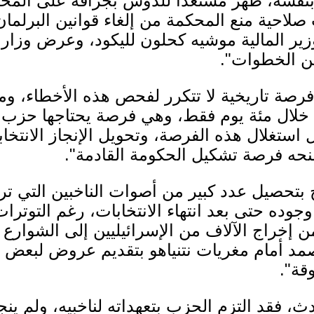
 بنفسه، ظهر مستعدا للدوس بجرافة على المحك
لاحية منع المحكمة من إلغاء قوانين البرلمان
ير المالية موشيه كحلون لليكود، وعرض وزار
من الخطوات".
م فرصة تاريخية لا تتكرر لفحص هذه الأخطاء، و
ما خلال مئة يوم فقط، وهي فرصة يحتاجها حز
استغلال هذه الفرصة، وتحويل الإنجاز الانتخا
منحه فرصة تشكيل الحكومة القادمة".
ده حتى بعد انتهاء الانتخابات، رغم التوترات 
ن إخراج الآلاف من الإسرائيليين إلى الشوارع اح
د أمام مغريات نتنياهو بتقديم عروض لبعض قاد
قة".
 فقد التزم الحزب بتعهداته لناخبيه، ولم ينجح