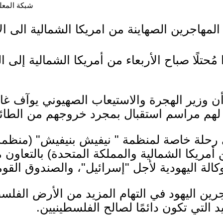
شبكة المعلوما
هاجرين الصهاينة من امريكا الشمالية الى ال
وصل 242 مُهاجرًا مُحتلًا صباح الأربعاء من أمريكا الشمالي
ن وزير الهجرة والاستيعاب الصهيوني يوآف غ
ت لهم مراسم استقبال بمجرد خروجهم من الطائ
 رحلة خاصة لمنظمة " نيفيش بنيفيش" (منظمة
أمريكا الشمالية و‌المملكة المتحدة) بالتعاون 
وكالة اليهودية لأجل "إسرائيل"، والصندوق القو
اجرين اليهود في التهام المزيد من الأرض الفل
يد التي تكون دائمًا لصالح الفلسطينيين.