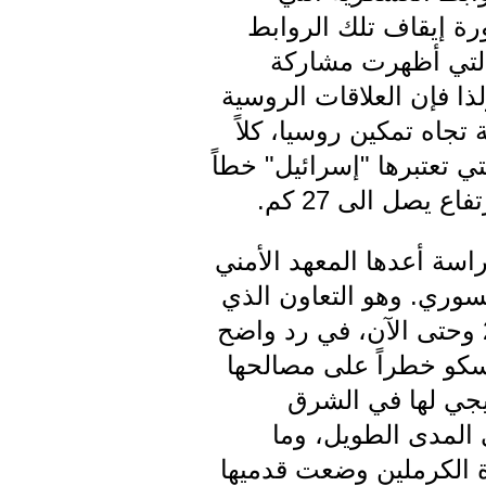
رة إيقاف تلك الروابط
التي أظهرت مشاركة
ذا فإن العلاقات الروسية
 تجاه تمكين روسيا، كلاً
 SS300 مضادة للطائرات التي تعتبرها "إسرائيل" خطاً
اسة أعدها المعهد الأمني
لسوري. وهو التعاون الذي
ارتقى الى درجات متقدمة من التنسيق وتبادل المعلومات منذ العام 2006 وحتى الآن، في رد واضح
موسكو خطراً على مصالحها
يجي لها في الشرق
 المدى الطويل، وما
دة الكرملين وضعت قدميها