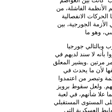
يب" كانت بين العواصم
م الأنظمة الفاشلة، من
 الحركات الانفصالية
الأزمة الجورجية، بين
ي، وهو ما
 وبالتالي جورجيا
 بأنه لا سند لديهم في
مر مرتين .ويشير المعلق
فها لأن ما يحدث في
كمة وتبصر من اعتمدوا
هم. ولعل سقوط برويز
ا علا شأنهم، في لعبة
لى المستوى المستقبلي
وابط العسكرية التي