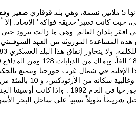
جورجيا: لا يتجاوز عدد سكانها 5 ملايين نسمة، وهي بلد قوقازي ص
، حيث كانت تعتبر"حديقة فواكه" الاتحاد، إلا أن
ى أفقر بلدان العالم. وهي ما زالت تتزود حتى ال
 هذه المساعدة الموروثة من العهد السوفييتي
 هذا الإقليم في شمال غرب جورحيا ويتمتع بالحك
التاسع من القرن الماضي، وغا
وهي أعلنت استقلالها عن جورجيا في العام 1992 . وإذ
حتل شريطاً طويلاً نسبياً على ساحل البحر الأسو