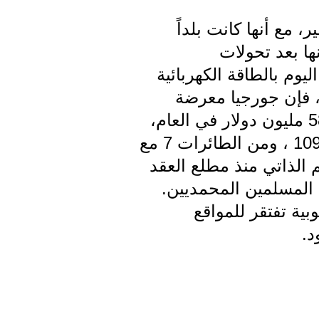
غير وفقير، مع أنها كانت بلداً
ها بعد تحولات
يوم بالطاقة الكهربائية
، فإن جورجيا معرضة
للموت، وبالمعنى الحرفي للكلمة. ولا يتجاوز إنفاق هذا البلد العسكري 583 مليون دولار في العام،
ويبلغ حجم جيشه أقل من 18 ألفاً، ويملك من الدبابات 128 ومن المدافع 109 ، ومن الطائرات 7 مع
م الذاتي منذ مطلع العقد
لبية سكانه من الأرثوذكس، و 10 بالمئة من المسلمين المحمديين.
ا كانت أوسيتيا الجنوبية تفتقر للمواقع
د.