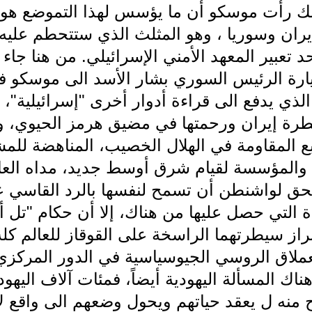
لذلك رأت موسكو أن ما يؤسس لهذا التموضع هو 
إيران وسوريا ، وهو المثلث الذي ستتحطم عليه
د تعبير المعهد الأمني الإسرائيلي. من هنا جاء 
 زيارة الرئيس السوري بشار الأسد الى موسكو 
 الذي يدفع الى قراءة أدوار أخرى "إسرائيلية"
 المقاومة في الهلال الخصيب، المناهضة للمشا
، والمؤسسة لقيام شرق أوسط جديد، مداه العال
يحق لواشنطن أن تسمح لنفسها بالرد القاسي ع
التي حصل عليها من هناك، إلا أن حكام "تل أب
از سيطرتهما الراسخة على القوقاز للعالم كله،
لعملاق الروسي الجيوسياسية في الدور المركزي
ناك المسألة اليهودية أيضاً، فمئات آلاف اليهود
 منه ل يعقد حياتهم ويحول وضعهم الى واقع لا