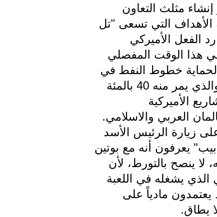
إنشاء مثلث التعاون
 الأهداف التي تسعى "تل
رد الفعل الأميركي
في هذا الوقت المفصلي
، لحماية خطوط النفط في
الخليج، التي تقبع تحت سيطرة إيران ورحمتها في مضيق هرمز الحيوي، والذي يمر منه 40 بالمئة
ريع الأميركية
مان العربي والاسلامي.
لى زيارة الرئيس الأسد
يب" يعرفون أنه مع بوتين
 لا ينصح بالتورط، لأن
 الذي يشغله في اللعبة
 يعتمدون مادياً على
 يطاق.