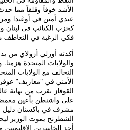
النفط والمقاومة في الخليج
الأشد خوفاً وقلقاً مما حد
عيدي أمين في أوغندا ومرور
كحزب الكتائب في لبنان وا
فكي الرغبة في التعاطف مع
أكدته أورلي أزولاي من يد
والولايات المتحدة هزمتا. 
التحالف مع الولايات المتح
الأمني في "معاريف" عوفر 
القوقاز يقرب من نهاية عال
على واشنطن بأعين مغمضة 
مشرف في باكستان دليل على 
الشطرنج يموت الوزير ليح
أحد الخاسرين الإقليميين م