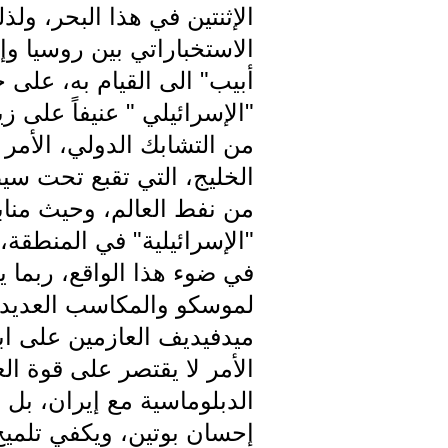
الإثنتين في هذا البحر، و
الاستخباراتي بين روسيا و
أبيب" الى القيام به، على ح
"الإسرائيلي " عنيفاً على
من التشابك الدولي، الأمر
من نفط العالم، وحيث منابع
"الإسرائيلية" في المنطقة
في ضوء هذا الواقع، ربما 
لموسكو والمكاسب العديدة 
ميدفيديف العازمين على ابر
الأمر لا يقتصر على قوة ا
الدبلوماسية مع إيران، بل ه
إحسان بوتين، ويكفي تلميح