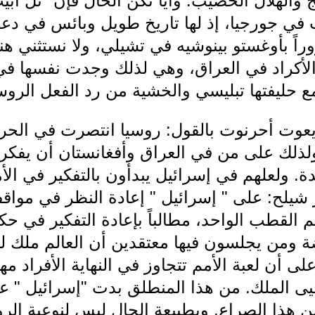
 والهلال الخصيب. وأياً تكن الحال فإن "تل أب
ث في جورجيا، إذ لها تاريخ طويل وبائس في دع
اً بأوغستو بينوشيه في تشيلي، ولا نستثني هنا
لأكراد في العراق، وهي لذلك وجدت نفسها في 
 حليفتها تبليسي والخشية من رد الفعل الروس
يعوت أحرنوت بالقول: روسيا انتصرت في الحرب
ولذلك على من في العراق وأفغانستان أن يفكروا
دة. ولعلهم في إسرائيل يبدأون بالتفكير في الأ
شيلح: على " إسرائيل " إعادة النظر في مواق
م القطب الواحد، مطالباً بإعادة التفكير في ح
ومن يجلسون فيها معتقدين أن العالم ملك ل
أن لعبة الأمم تتجاوز في النهاية الأفراد مهم
يى الملك. من هذا المنطلق بدت "إسرائيل " ع
ن هذا الصراع. وبطبيعة الحال ليس لنوعية الر