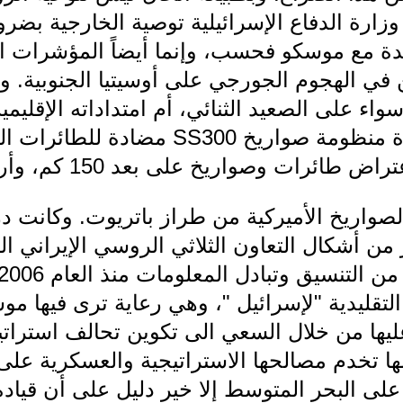
زارة الدفاع الإسرائيلية توصية الخارجية بضرو
يدة مع موسكو فحسب، وإنما أيضاً المؤشرات 
في الهجوم الجورجي على أوسيتيا الجنوبية. ول
واء على الصعيد الثنائي، أم امتداداته الإقليمية
من سوريا وإيران من حيازة منظومة صواريخ
 وصواريخ على بعد 150 كم، وأرتفاع يصل الى 27 كم.
لصواريخ الأميركية من طراز باتريوت. وكانت در
من أشكال التعاون الثلاثي الروسي الإيراني ا
 التقليدية "لإسرائيل "، وهي رعاية ترى فيها 
ليها من خلال السعي الى تكوين تحالف استرات
ها تخدم مصالحها الاستراتيجية والعسكرية على
 على البحر المتوسط إلا خير دليل على أن قيا