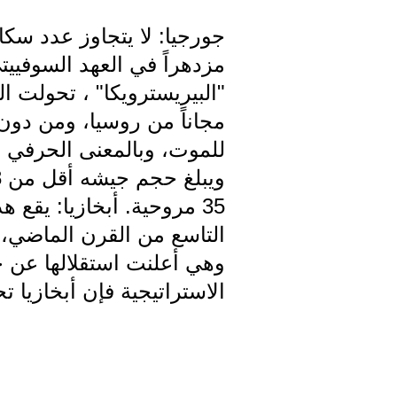
مزدهراً في العهد السوفييتي
"البيريسترويكا" ، تحولت ال
مجاناً من روسيا، ومن دون
35 مروحية. أبخازيا: يقع
الاستراتيجية فإن أبخازيا ت