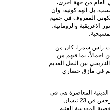
 العام من جهة اخرى،
حسب، بل الهة كونية، وان
الكوني المعروف في جميع
 الاغريقية والرومانية،
لمسيحية.
فات راس شمرا، كان من
اجمالاً، بما فيهم من
تاريخي بين البعل القديم
خلهم في مأزق حضاري
 الدينية المعاصرة هي في
خطاب القاه انطون سعاده في بلدة دير الغزال في البقاع يوم عيد مار جرجس في 23 نيسان
خصية المقدسة الفتية