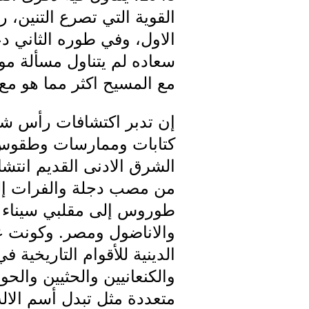
القوية التي تصرع التنين
الاول، وفي طوره الثاني 
سعاده لم يتناول مسألة موت
مع المسيح اكثر مما هو م
إن تدبر اكتشافات رأس شم
كتابات وممارسات وطقوس وع
الشرق الادنى القديم انتشا
من مصب دجلة والفرات إلى
طوروس إلى مقلبي سيناء شا
والاناضول ومصر. وكونت عبا
الدينية للأقوام التاريخية 
والكنعانيين والحثيين والح
متعددة مثل تبدل أسم الا