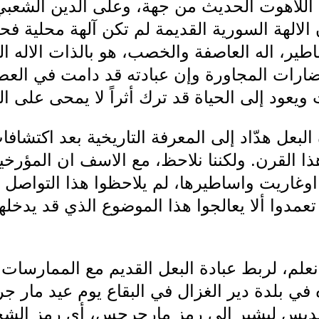
 اللاهوت الحديث من جهة، وعلى الدين الشعبي
ن الالهة السورية القديمة لم تكن آلهة محلية ف
ساطير، اله العاصفة والخصب، هو بالذات الاله 
ارات المجاورة وإن عبادته قد دامت في العصور
 ويعود إلى الحياة قد ترك أثراً لا يمحى على ا
البعل هدّاد إلى المعرفة التاريخية بعد اكتشا
ا القرن. ولكننا نلاحظ، مع الاسف ان المؤرخين 
غاريت واساطيرها، لم يلاحظوا هذا التواصل ال
 تعمدوا ألا يعالجوا هذا الموضوع الذي قد يد
نعلم، لربط عبادة البعل القديم مع الممارسات
ى القديس ليشير إلى رمز مارجرجس، أي رمز الش