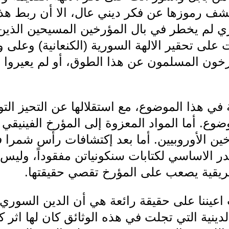
كشف رموزها عن فكر ديني عال، الا أن ربط هذه
ي لم يخطر في بال المؤرخين المسيحين الذين
عت على تحقير الالهة السورية (الكنعانية) وعل
خون المسلمون عن هذا الطوق، أو لم يعيروا ه
نية في هذا الموضوع، مع استقلالها عن التحيز التور
ضوع. أما المواد المعزوة إلى المؤرخ الفينيقي س
ؤرخين الأوروبيين. أما بعد إكتشافات رأس شمرا فل
ر الاساسي لكتابات سنكونياتن مفقوداً، وليس
يقية يصعب على المؤرخ تقصي حقيقتها.
اعيننا على حقيقة رائعة هي أن الدين السوري ال
لدينية التي تجلت في هذه الوثائق كان لها اثر ك