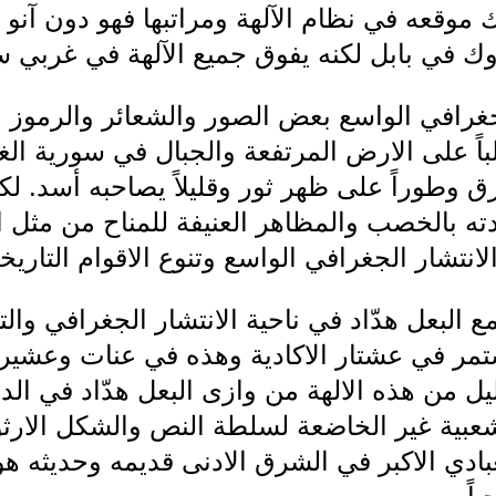
ك موقعه في نظام الآلهة ومراتبها فهو دون آن
 في بابل لكنه يفوق جميع الآلهة في غربي س
جغرافي الواسع بعض الصور والشعائر والرموز ا
لباً على الارض المرتفعة والجبال في سورية ال
رق وطوراً على ظهر ثور وقليلاً يصاحبه أسد. ل
ادته بالخصب والمظاهر العنيفة للمناح من مثل 
لانتشار الجغرافي الواسع وتنوع الاقوام التاريخي
 البعل هدّاد في ناحية الانتشار الجغرافي وال
تستمر في عشتار الاكادية وهذه في عنات وعشيرة
يل من هذه الالهة من وازى البعل هدّاد في الديم
لشعبية غير الخاضعة لسلطة النص والشكل الارث
بادي الاكبر في الشرق الادنى قديمه وحديثه هو 