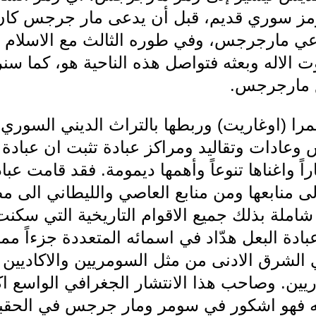
، رمز سوري قديم، قبل أن يدعى مار جرجس كا
دعي مارجرجس، وفي طوره الثالث مع الاسلام
 الاله وبعثه فتواصل هذه الناحية هو، كما سنر
ع مارجرجس.
را (اوغاريت) وربطها بالتراث الديني السوري
ادات وتقاليد ومراكز عبادة تثبت ان عبادة ال
راً واغناها تنوعاً وأهمها ديمومة. فقد قامت ع
 منابعها ومن منابع العاصي والليطاني الى 
ملة بذلك جميع الاقوام التاريخية التي سكنت
دة البعل هدّاد في اسمائه المتعددة جزءاً ممي
في الشرق الادنى من مثل السومريين والاكاديين و
وريين. وصاحب هذا الانتشار الجغرافي الواسع اك
له فهو اشكور في سومر ومار جرجس في الحقب