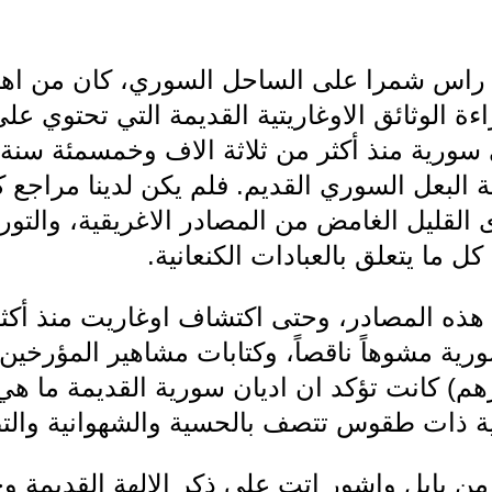
راس شمرا على الساحل السوري، كان من اهم ا
ة الوثائق الاوغاريتية القديمة التي تحتوي عل
ورية منذ أكثر من ثلاثة الاف وخمسمئة سنة 
ة البعل السوري القديم. فلم يكن لدينا مراجع ك
لقليل الغامض من المصادر الاغريقية، والتورا
 ما يتعلق بالعبادات الكنعانية.
هذه المصادر، وحتى اكتشاف اوغاريت منذ أك
رية مشوهاً ناقصاً، وكتابات مشاهير المؤرخين ا
هم) كانت تؤكد ان اديان سورية القديمة ما هي
لية ذات طقوس تتصف بالحسية والشهوانية والتضح
من بابل واشور اتت على ذكر الالهة القديمة وجا