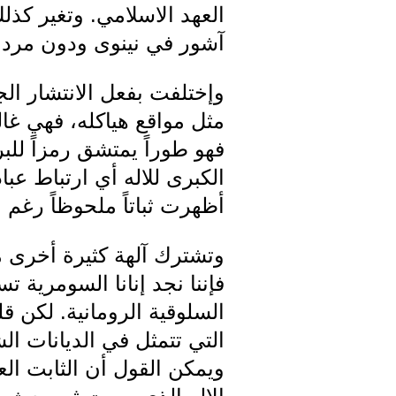
العهد الاسلامي. وتغير كذل
آشور في نينوى ودون مردوك
وإختلفت بفعل الانتشار ال
مثل مواقع هياكله، فهي غا
فهو طوراً يمتشق رمزاً للب
الكبرى للاله أي ارتباط عب
أظهرت ثباتاً ملحوظاً رغم ا
وتشترك آلهة كثيرة أخرى مع
فإننا نجد إنانا السومرية 
السلوقية الرومانية. لكن قل
التي تتمثل في الديانات ا
ويمكن القول أن الثابت الع