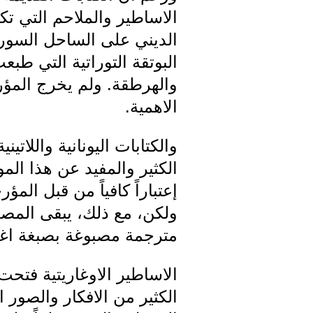
الاساطير والملاحم التي ت
الديني على الساحل السور
البوتقة التوراتية التي طب
والهرطقة. ولم يخرج المؤر
الاهمية.
والكتابات اليونانية واللاتي
الكثير والمفيد عن هذا المو
إعتباراً كافياً من قبل الم
ولكن، مع ذلك، يبقى المصد
مترجمة مصبوغة بصبغة اغر
الاساطير الاوغاريتية فتحت 
الكثير من الافكار والصور ا