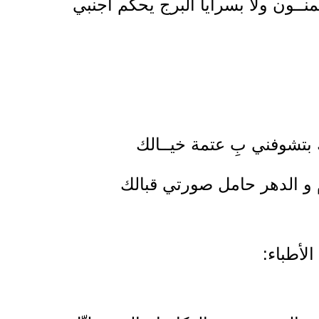
نــون ولا بسرايا البرج يحكم أجنبي
 بتشوفني بِ عتمة خيــالك
م و الدهر حامل صورتي قبالك
الأطباء: