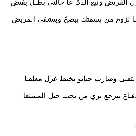
القريض ونبع الذكا عا حالتي بطـّل يفيض
ـا لزوم من بسمتك بيصحّ وبيشفى المريض
التقـى وصارت حياتو بخيط غزل معلقـا
 دفـاع بيرجع بري من تحت حبل المشنقا