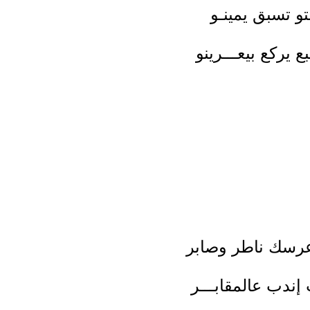
تو تسبق يمينـو
يركع بيعـــرينو
 عرسك ناطر وصابر
إندب عالمقابـــر