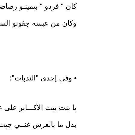
كان " فردو " بيمينـو رصاص
وكان من عبسة جفونو السبع 
• وفي إحدى "الندبات":
يا بنت بيت الأكـــابر على
بدل ما بالعرس غنــي جيت 