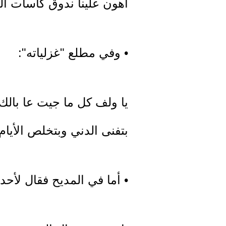
أهون علينا ندوق كاسات الم
• وفي مطلع "غزلياته":
يا ولف كل ما جيت عا بالك
بتفنى الدني وبتخلص الأيا
• أما في المديح فقال لأحد 