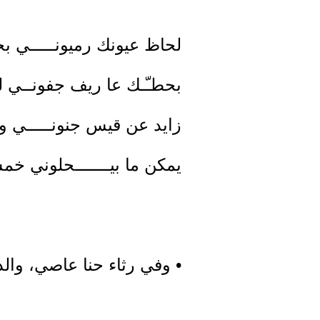
لحاظ عيونك رميونـــــي بحا
بحطـّـك عا ريف جفونــي لو
زايد عن قيس جنونـــــي وأك
يمكن ما بيـــــــحلوني خ
• وفي رثاء حنا عاصي، وال