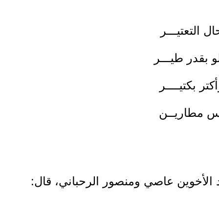
ل التعتيـــر
 بقدر طيـــر
تر بكتيــــر
مس مطاريــن
د الأخوين عاصي ومنصور الرحباني، قال: