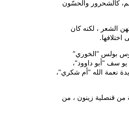
هم، كالشحرور والحسّون
هن الشعر ، لكنه كان
 اختلافها.
 المتن الشمالي، سنة 1908، والده طانوس بولس "الخوري"
 يو سف "أبو داوود"،
دة نعمة الله "أم شكري"،
ية من قنصلية زينون ، من