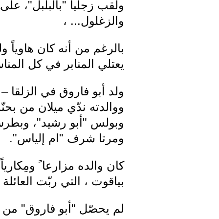
ولقب زجلياً "بالبلبل"، ع
والزغلول... ،
بالرغم من أنه كان هاوياً 
يعتلي المنابر في كل المناس
ووالدته ندّي ميلان من بحن
وبولس "أبو رشيد"، وبطرس 
ومرتا شرف "ام إلياس".
كان والده مزارعا ً ومِكاريا
بياقوت ، التي ربّت العائلة
لم يحصّل "أبو فاروق" من الع