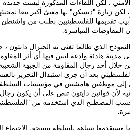
لأمني ، لكن اللقاءات المذكورة ليست جديدة و
 لكن زيارة "ديسكن" لها معنىً أكبر تبعا لمجيئ
أبيب تقديمها للفلسطينيين بطلب من واشنطن 
ى المفاوضات المباشرة.
لنموذج الذي طالما تغنى به الجنرال دايتون ،
لى مدينة هادئة وادعة ليس فيها أي أثر للمقاومة 
ن خلال أحد رجال المقاومة من الجبهة الشعبية
الفلسطيني بعد أن جرى استبدال التحرير بالعي
ن إلى موظفين هامشيين في مؤسسات السلطة ،
نية لأن قوانين دايتون تنص على أن يكون رجال ا
بحسب المصطلح الذي استخدمه من "الفلسطينين
يرة.
ا وسيقدمها نتنياهو للسلطة تستحق الاجتماع ا