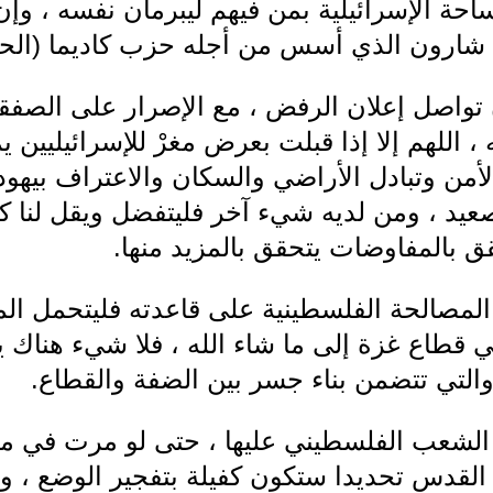
ساحة الإسرائيلية بمن فيهم ليبرمان نفسه ، وإ
 شارون الذي أسس من أجله حزب كاديما (الحل ا
واصل إعلان الرفض ، مع الإصرار على الصفقة ال
 اللهم إلا إذا قبلت بعرض مغرْ للإسرائيليين ي
لأمن وتبادل الأراضي والسكان والاعتراف بيهو
صعيد ، ومن لديه شيء آخر فليتفضل ويقل لنا ك
ق بالمفاوضات يتحقق بالمزيد منها.
 المصالحة الفلسطينية على قاعدته فليتحمل ال
طاع غزة إلى ما شاء الله ، فلا شيء هناك يعيق
، والتي تتضمن بناء جسر بين الضفة والقطاع.
لشعب الفلسطيني عليها ، حتى لو مرت في محطا
لقدس تحديدا ستكون كفيلة بتفجير الوضع ، وم