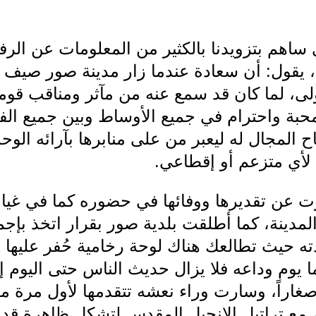
هم بتزويدنا بالكثير من المعلومات عن الرف
لى، لما كان قد سمع عنه من مآثر ومناقب قو
 محبة واحترام في جميع الأوساط وبين جميع ال
 المجال له ليعبر من على منابرها بآرائه الوح
 لأي متزعم أو إقطاعي.
 عن تقديرها ووفائها في حضوره كما في غيابه 
لمدينة، كما أطلقت بلدية صور بقرار اتخذ بإج
دته حيث تطالعك هناك لوحة رخامية حُفر عليها
ما يوم وداعه فلا يزال حديث الناس حتى اليوم 
ً وصغاراً، وسارت وراء نعشه تتقدمها لأول مرة 
م مع تراتيل الإنجيل المقدس لتشكل ظاهرة قد ل