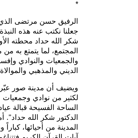
*
الرفيق حسن مرتضى الذي سا
شكر الله حداد محطته الأو
المجتمع، لما يتمتع به من
والجمعيات والنوادي وإفساح
الديني والمذهبي والموالاة
ويضيف أن مدينة صور عبّرت
لكثير من نوادي وجمعيات ا
الساحة الفسيحة قبالة عيا
الدكتور شكر الله حداد". أ
المدينة من أحيائها، كبارا
آيات القرآن الكريم فتتناغ