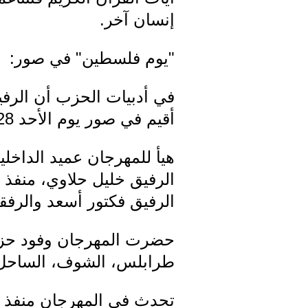
إنسان آخر.
"يوم فلسطين" في صور:
في أدبيات الحزب أن الرفي
أقيم في صور يوم الأحد 28 تموز 1946 بعنوان "يوم فلسطين".
هيأ للمهرجان عميد الداخلي
الرفيق خليل حلاوي، منفذ 
الرفيق فكتور أسعد والرفقا
حضرت المهرجان وفود حزب
طرابلس، الشوف، الساحل ال
تحدث في المهرجان منفذ عا