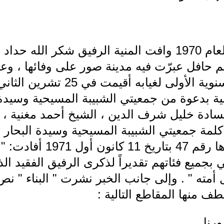
في 26 تشرين الثاني من العام 1970 وافت المنية الرفيق شك
م حافل عبرّت فيه مدينة صور على وفائها ، وعن
ية بدعوة من جمعيتي الشبيبة المسيحية وسيدة ا
سادة خليل شرف الدين ، الشيخ أحمد مغنية 
مة جمعيتي الشبيبة المسيحية وسيدة البحار . 
التي نشرت الخبر في عددها رق
ني بجميع فئاتهم تقديراً لذكرى الرفيق الفقيد 
ته " . وإلى جانب الخبر نشرت " البناء " نص ا
 منها المقاطع التالية :
رنا...