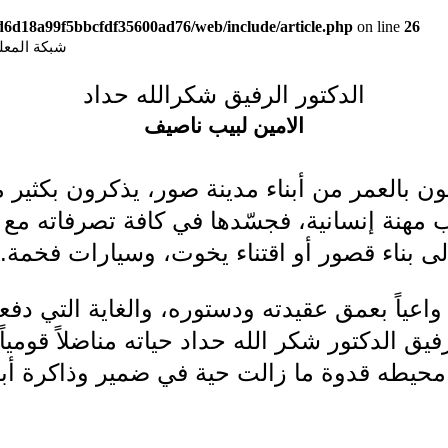
9d6d18a99f5bbcfdf35600ad76/web/include/article.php
on line
26
شبكة المعلوما
الدكتور الرفيق شكرالله حداد
الامين لبيب ناصيف
ون بالعمر من أبناء مدينة صور، يذكرون بكثير 
 مهنة إنسانية، فجسّدها في كافة تصرفاته مع 
إلى بناء قصور أو اقتناء يخوت، وسيارات فخمة.
 واعياً بعمق عقيدته ودستوره، والغاية التي 
ق الدكتور شكر الله حداد حياته مناضلاً قومياً اج
محيطه قدوة ما زالت حية في ضمير وذاكرة أبنا