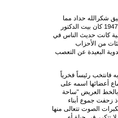
يق شكرالله حداد مما
جعلنا نكتب عنه هذه النبذة، يقول: أن سعادة عندما زار مدينة صور صيف 1947 كان بيت الدكتور
مية كانت حديث الناس في
فئات من الأحزاب
دوية البعيدة عن التعصب
فانتخب رئيساً فخرياً
ماع أعضائها اسمه على
 بالخط العريض "ساحة
إذ زحفت جموع أبناء
مكبرات الصوت تتعالى منها
ا تتكرر في حياة أي