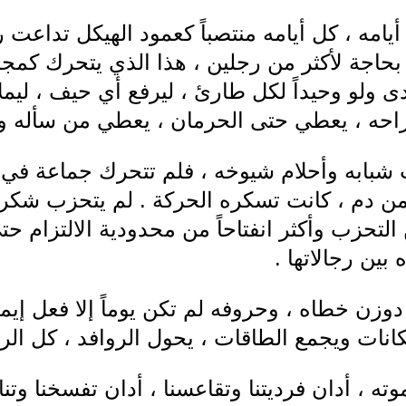
امه ، كل أيامه منتصباً كعمود الهيكل تداعت ر
ن بحاجة لأكثر من رجلين ، هذا الذي يتحرك كمجم
دى ولو وحيداً لكل طارئ ، ليرفع أي حيف ، ليم
جراحه ، يعطي حتى الحرمان ، يعطي من سأله و
 شبابه وأحلام شيوخه ، فلم تتحرك جماعة في 
ن دم ، كانت تسكره الحركة . لم يتحزب شكر ا
 التحزب وأكثر انفتاحاً من محدودية الالتزام 
بين رجالاتها .
وزن خطاه ، وحروفه لم تكن يوماً إلا فعل إيم
نات ويجمع الطاقات ، يحول الروافد ، كل ال
وته ، أدان فرديتنا وتقاعسنا ، أدان تفسخنا وتنا