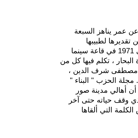
ر الله حداد عن عمر يناهز السبعة
 تقديرها لطبيبها
الإنساني . وفي الذكرى السنوية الأولى لغيابه أقيمت في 25 تشرين الثاني 1971 في قاعة سينما
لبحار ، تكلم فيها كل من
، مصطفى شرف الدين ،
مجلة الحزب " البناء "
م 47 بتاريخ 11 كانون أول 1971 أفادت: " أن أهالي مدينة صور
الذي وقف حياته حتى آخر
لكلمة التي ألقاها