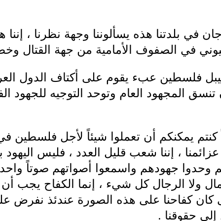
ن في بلدتنا هذه يسألوننا وجهة نظرنا ، إننا
وني في الصفوف الأمامية من جهة القتال وخط ا
بل فلسطين عبء يقوم على أكتاف الدول العرب
ن تنسق المجهود العام وتوحد التوجيه للجهود ا
ياً كنتم يمكنكم أن تعملوا شيئاً لأجل فلسطين 
ائمنا ، إننا شعب قليل العدد ، فليس اليهود بأك
هم وحدوا جهودهم واسمعوا أصواتهم صوتاً واحدا
لمال ولا الرجال كل شيء ، إنما الكفاح يجب أ
ومتى كان كفاحنا على هذه الصورة عندئذ نفرض عل
إلى حقوقنا .