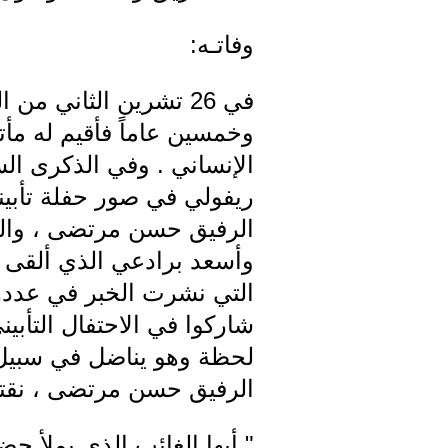
وفاتـه:
وخمسين عاماً فأقيم له مأت
ريفولي في صور حفلة تأبين
الرفيق حسن مرتضى ، وال
وأسعد برادعي الذي ألقى كل
شاركوا في الاحتفال التأبي
لحظة وهو يناضل في سبيل أم
الرفيق حسن مرتضى ، نقتطف
" أيها الغائب الذي يملأ حضو