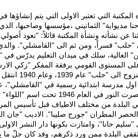
el f قصد هذه المكتبة التي تعتبر الاولى التي يتم إنشا
نا مديواية" الثمانيني ،مؤسسها وصاحبها، الذي 
ا عن نشأته ونشأة المكتبة قائلاً: "تعود أصولي 
 "حلب" قسراً، ومن ثم الى "القامشلي". والد
ن" العالية، سلك في ميدان التعليم يدرّس في "ا
 على المستوى القومي برفقة المفكر "زكي الا
السلطات التركية اضط
اول مدرسة ابتدائية رسمية في "القامشلي"، ع
بدات فكرة المكتبة التي أبصرت النور في العام 
الحصر المطران "جورج صليبا". الاديب "جان ا
"سليم حانا"، وامتازت بكونها دار النشر الاو
قفي البلدة ممن ورد ذكرهم، وقد كان جلّ ما ي