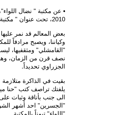
2010، تحت عنوان " مكتبة اللواء، لواء الثقافة في مكتبة"
بعض المعالم قد نمر عليها 
وكياننا، ويصبح مرادفاً للم
"القامشلي" ومثقفيها، ليس
نصف قرن من الزمان، وهي 
الجزراوي تحديداً.
بقيت في الذاكرة متلازمة م
يلفتك تراصف كتب "حنا مينه
الى جنب بأناقة وثبات على
"الجسرين" احد أشهر الشو
"اللواء" تيمناً بالمكتبة.