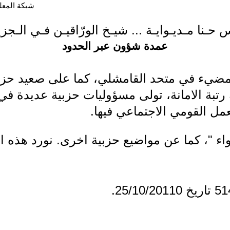
شبكة المعلوما
س حـنا مـديـوايـة ... شيـخ الورّاقيـن فـي الـجزي
عمدة شؤون عبر الحدود
 مضيء في متحد القامشلي، كما على صعيد حز
 رتبة الامانة، تولى مسؤوليات حزبية عديدة ف
عمل القومي الاجتماعي فيها.
للواء "، كما عن مواضيع حزبية اخرى. نورد هذه 