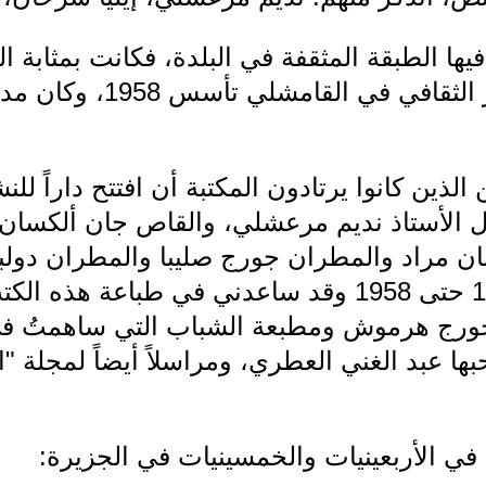
يها الطبقة المثقفة في البلدة، فكانت بمثابة ا
القامشلي، علماً أن المركز
ذين كانوا يرتادون المكتبة أن افتتح داراً لل
ثال الأستاذ نديم مرعشلي، والقاص جان ألكسان
ن مراد والمطران جورج صليبا والمطران دولب
الكتب طبعت من عام 1947 حتى 1958 وقد ساعدني في ط
جورج هرموش ومطبعة الشباب التي ساهمتُ في 
ها عبد الغني العطري، ومراسلاً أيضاً لمجلة "الان
ي الأربعينيات والخمسينيات في الجزيرة: