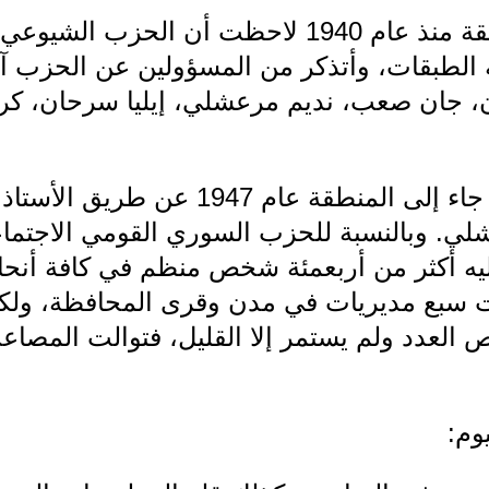
بحكم أنني مقيم في المنطقة منذ عام 1940 لاحظت أن
ة الطبقات، وأتذكر من المسؤولين عن الحزب آنذ
 جان صعب، نديم مرعشلي، إيليا سرحان، كر
أما حزب البعث فأتذكر أنه جاء إلى المنط
مشلي. وبالنسبة للحزب السوري القومي الاجتم
، ثم انتمى إليه أكثر من أربعمئة شخص منظم في كافة
 سبع مديريات في مدن وقرى المحافظة، ولكن 
لص العدد ولم يستمر إلا القليل، فتوالت الم
وم: