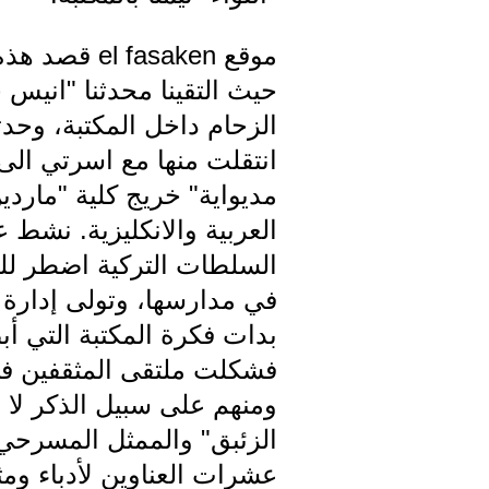
موقع asaken
حيث التقينا محدثنا "انيس ح
الزحام داخل المكتبة، وحدثن
انتقلت منها مع اسرتي الى
مديواية" خريج كلية "ماردي
العربية والانكليزية. نشط
في مدارسها، وتولى إدارة 
ومنهم على سبيل الذكر لا 
الزئبق" والممثل المسرحي 
عشرات العناوين لأدباء ومث