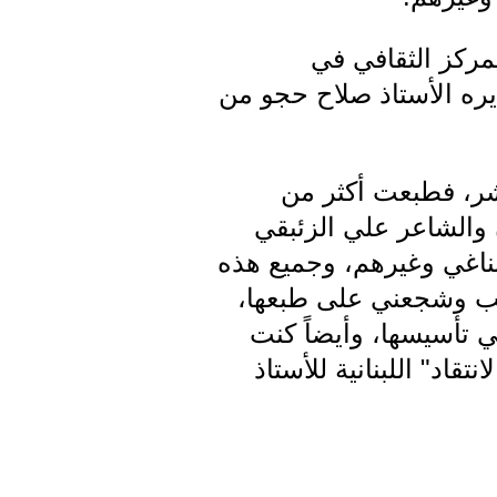
لمركز الثقافي في
 الثقافي في القامشلي تأسس 1958، وكان مديره الأستاذ صلاح حجو من
نشر، فطبعت أكثر من
 والشاعر علي الزئبقي
ناغي وغيرهم، وجميع هذه
باعة هذه الكتب وشجعني على طبعها،
تأسيسها، وأيضاً كنت
تقاد" اللبنانية للأستاذ