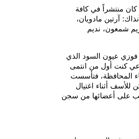
 الحزب الشيوعي كان منتشراً في كافة
اك: آرتين مادويان،
يم شمعون، نديم
قة عام 1947 عن طريق الأستاذ فوزي عيون السود الذي
اعي كنت أول من انتمى
 أنحاء المحافظة، فتأسست
للأسف أثناء اغتيال
صاعب على أعضائها من سجن