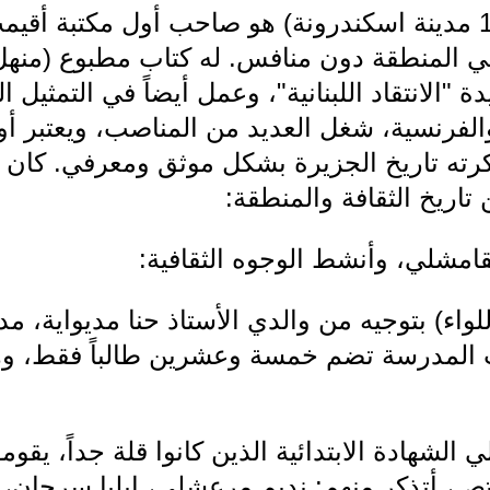
ي المنطقة دون منافس. له كتاب مطبوع (منهل ا
"الانتقاد اللبنانية"، وعمل أيضاً في التمثي
ة والفرنسية، شغل العديد من المناصب، ويعتبر 
ته تاريخ الجزيرة بشكل موثق ومعرفي. كان لنا
تاريخ الثقافة والمنطقة:
قامشلي، وأنشط الوجوه الثقافية:
واء) بتوجيه من والدي الأستاذ حنا مديواية،
مشلي 1940 وكانت المدرسة تضم خمسة وعشرين طالباً ف
 الشهادة الابتدائية الذين كانوا قلة جداً، يق
تص، أتذكر منهم: نديم مرعشلي، إيليا سرحان، 