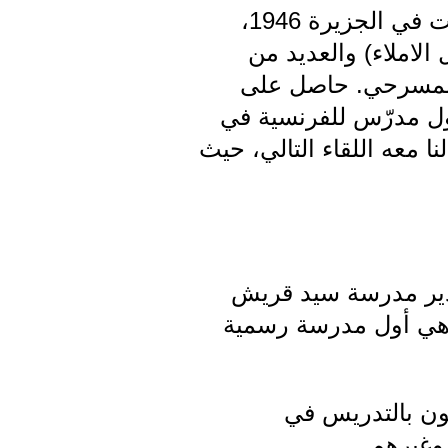
أنيس مديواية (مواليد 1926 مدينة اسكندرونة) هو صاحب أول مكتبة أقيمت في الجزيرة 1946،
لاملاء) والعديد من
ل المسرحي. حاصل على
أول مدرّس للفرنسية في
 معه اللقاء التالي، حيث
 مدير مدرسة سيد قريش
قط، وهي أول مدرسة رسمية
ومون بالتدريس في
وغيرهم.