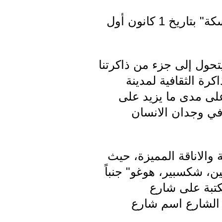
• عن مكتبة " نضال اللواء"، كتب الاعلامي ادمون اسحاق على موقع "الحسكة" بتاريخ 1 كانون أول
يتحول إلى جزء من ذاكرتنا
كرة الثقافية لمدينة
على مدى ما يزيد على
في وجدان الانسان
 والاناقة المميزة، حيث
ن، شكسبير، هوغو" جنباً
كتبة على شارع
 الشارع اسم شارع