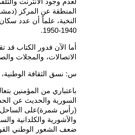
لعدم وجود الانترنت والتل
المنطقة عن المركز (دمشق
1940-1950.
أما الآن فدور الكتاب قد ت
الاتصالات، والمجلات والص
س: نسق الثقافة الوطنية، 
باعتباري من المؤمنين بتعا
السورية والحديث عن الحضا
(رأس شمرة)على الساحل ال
والآشورية والكلدانية والس
ضعف الشعور الوطني القوم