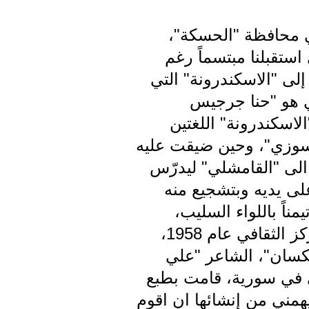
ؤها في محافظة "الحسكة"،
استقبلنا مبتسماً رغم
إلى "الاسكندرونة" التي
ي هو "حنا جرجيس
لاسكندرونة" اللغتين
رسوزي"، وحين ضيقت عليه
ر للنزوح الى "حلب" عام 1939، وعام 1940 انتقل الى "القامشلي" ليدرّس
لى يديه وبتشجيع منه
1946 تحت اسم "اللواء" تيمناً باللواء السليب،
فشكلت ملتقى المثقفين في البلدة من مختلف الاطياف قبل تأسيس المركز الثقافي عام 1958،
لكسان"، الشاعر "علي
لى في سورية، قامت بطبع
همني من إنشائها ان اقوم