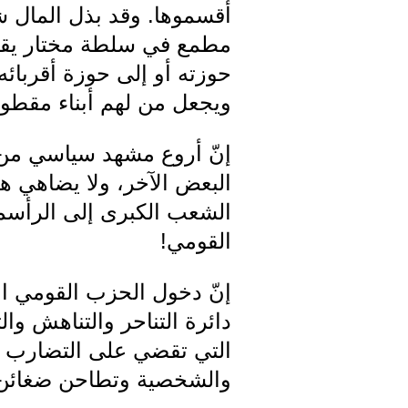
أقسموها. وقد بذل المال ش
مطمع في سلطة مختار يقدر
حوزته أو إلى حوزة أقربائه 
ويجعل من لهم أبناء مقطو
إنّ أروع مشهد سياسي من
البعض الآخر، ولا يضاهي هذه
الشعب الكبرى إلى الرأسم
القومي!
إنّ دخول الحزب القومي ال
دائرة التناحر والتناهش وال
التي تقضي على التضارب وال
والشخصية وتطاحن ضغائن ال