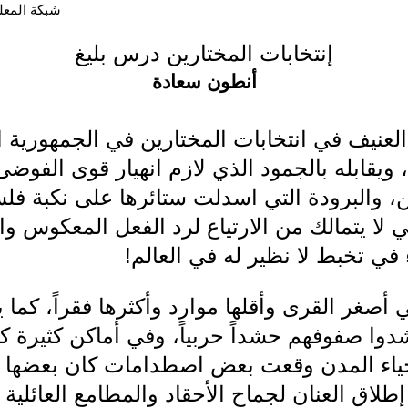
شبكة المعلوما
إنتخابات المختارين درس بليغ
أنطون سعادة
لعنيف في انتخابات المختارين في الجمهورية ال
ويقابله بالجمود الذي لازم انهيار قوى الفوضى 
 والبرودة التي اسدلت ستائرها على نكبة فل
 لا يتمالك من الارتياع لرد الفعل المعكوس وال
في تخبط لا نظير له في العالم!
أصغر القرى وأقلها موارد وأكثرها فقراً، كما
وا صفوفهم حشداً حربياً، وفي أماكن كثيرة ك
ء المدن وقعت بعض اصطدامات كان بعضها اصط
طلاق العنان لجماح الأحقاد والمطامع العائلية ل