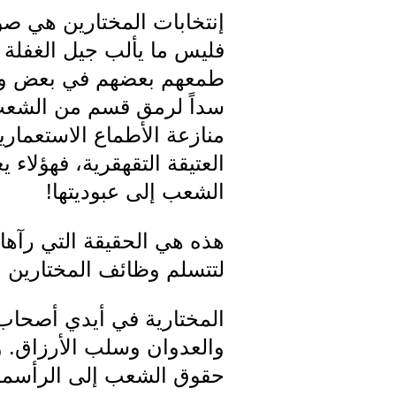
إنتخابات المختارين هي صورة
فليس ما يألب جيل الغفلة ا
طمعهم بعضهم في بعض وعدا
سداً لرمق قسم من الشعب، 
منازعة الأطماع الاستعماري
العتيقة التقهقرية، فهؤلاء
الشعب إلى عبوديتها!
هذه هي الحقيقة التي رآها
لتتسلم وظائف المختارين و
المختارية في أيدي أصحاب 
والعدوان وسلب الأرزاق. و
حقوق الشعب إلى الرأسمال 