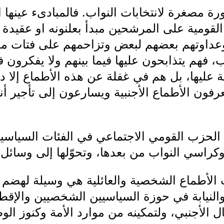
 مصغرة لانتخابات النواب. فالمبادىء عينها التي 
لقومية على المرشحين مبدأ بعلنونه او عقيدة يت
وتهم بعضهم لبعض وتزاحمهم على فتات موائ
فهم يتذابحون عليها فيما بينهم ولا يفكرون
ة عليها، بل هم في غفلة عن هذه الأطماع إلا د
 يعرفون الأطماع الأجنبية ويسارعون إلى تأجير 
 الحزب القومي الاجتماعي في الفئات السياسية
كراسي النواب من بعدها، وتحوّلها إلى وسائل 
الأطماع الشخصية والعائلية هي وسيلة لهضم ح
النيابة في حوزة السياسيين الشخصيين والإقطا
الأجنبي، ولتمكينه من موارد الأمة وكنوز الو