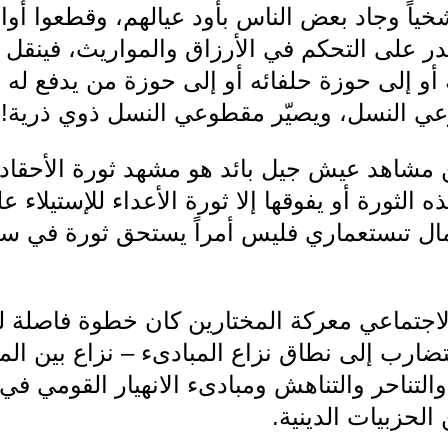
خياً وجاد بعض الناس بأود عيالهم، وقطعوا أو
 على التحكم في الأرزاق والمواريث، فينقل 
أو إلى حوزة حلفائه أو إلى حوزة من يدفع له ثم
عي النسل، ويصيّر مقطوعي النسل ذوي ذرية!
 مشاهد عيش جيل بائد هو مشهد ثورة الأحقا
 الثورة أو يفوقها إلا ثورة الأعداء للإستيلاء 
ال تىستعماري فليس أمراً يستحق ثورة في س
اجتماعي معركة المختارين كان خطوة فاصلة ل
تضارب إلى نطاق نزاع المبادىء – نزاع بين المب
تناحر والتناهش ومبادىء الانهيار القومي في ت
حزبيات الدينية.