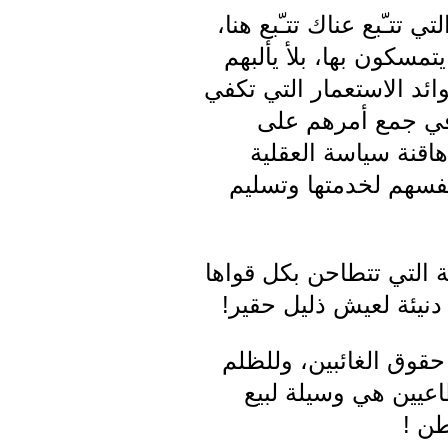
تتـّبع عناك تتـّبع هنا،
مسكون بها، بلأ يألبهم
د الاستعمار التي تكفي
 في جمع أمرهم على
هاقنة سياسة العقلية
أنفسهم لخدمتها وتسليم
 التي تتطاحن بكل قواها
دنيئة لعيش ذليل حقير!
قوق الغائبين، وللظلم
عيين هي وسيلة لبيع
طن !