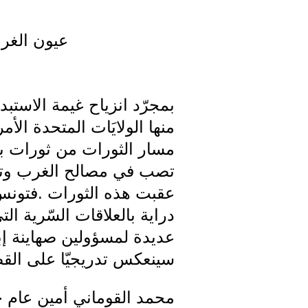
عيون الغرب
بمجرّد انزياح غيمة الاستبد
منها الولايَات المتحدة الأ
مسار الثورات من ثورات بح
تصب في مصالح الغرب وتحيد 
عقبت هذه الثورات .فتونس 
دراية بالعلاقات السّرية 
عديدة لمسؤولين صهاينة إبان
سينعكس تدريجيّا على القض
محمد القوماني أمين عام حز