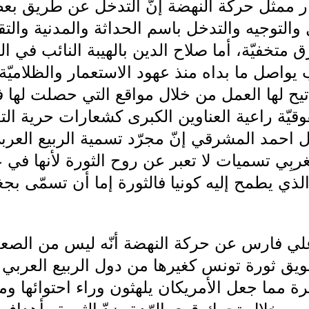
جار ممثل حركة النهضة إنّ التدخل عن طريق بع
والتوجيه والتدخل باسم الحداثة والمدنية وال
ق متخفيّة، أما صلاح الدين بالهيبة النائب في
ب يواصل ما بداه منذ عهود الاستعمار والظلاميّ
أتيح لها العمل من خلال مواقع التي حصلت لها ف
قيّة راعية العناوين الكبرى كشعارات حرية الت
ل احمد المشرقي إنّ مجرّد تسمية الربيع العربي
ربِي تسميات لا تعبر عن روح الثورة لأنها في 
لذي يطمح إليه كونيا فالثورة إما أن تسمّى بجغرا
ي فارس عن حركة النهضة أنّه ليس من الص
طويق ثورة تونس كغيرها من دول الربيع العربي
 مما جعل الأمريكان يلهثون وراء احتوائها ومح