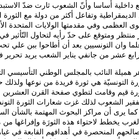
فع داخلية أساسا وأنّ الشعوب ثارت ضدّ الاست
الديمقراطية وتفاعل أكثر من دولة مع الثورة ال
وى العظمى وفي مقدمتها الولايات المتحدة الأمر
نتظر ومتوقع على حدّ رأيه لتحاول التّأثير ف
لما وان التونسيين بعد أن أطاحوا ببن علي ت
لرابع عشر من جانفي يناير الشعب يريد تحرير 
هر هميلة النائب بالمجلس الوطني التأسيسي ا
ورة التونسيّة هي ثورة فريدة من نوعها ولذلك ح
ثورة قيم وقامت لتطوي صفحة القرن العشرين 
تفقير الشعوب لذلك غزت شعارات الثورة التون
ما يرى أن مراكز البحوث المهتمة بالشأن ال
لغرب يخطط لاحتواء هذه الثورَة وإفراغها من
الحهم المنحصرة في أهدافهم القابعة في غياهب