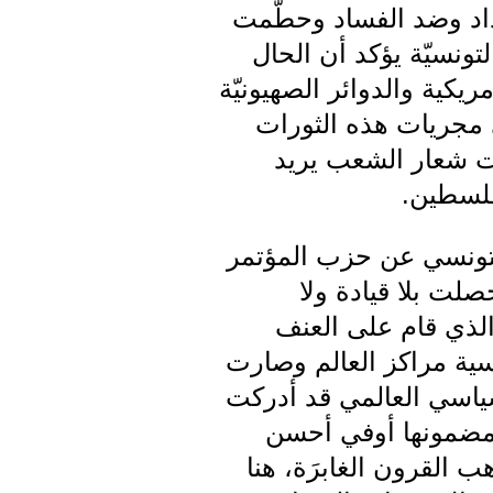
بداد وضد الفساد وحطّمت
تونسيّة يؤكد أن الحال
يكية والدوائر الصهيونيّة
ي مجريات هذه الثورات
حت شعار الشعب يريد
فلسطين.
لتونسي عن حزب المؤتمر
صلت بلا قيادة ولا
الذي قام على العنف
سية مراكز العالم وصارت
سياسي العالمي قد أدركت
 مضمونها أوفي أحسن
 القرون الغابرَة، هنا