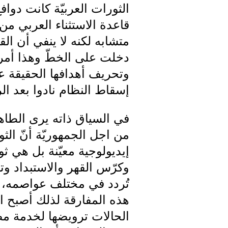
الثورات العربيّة كانت دوا
قاعدة الاستثناء العربي من 
متشابه لكنه لا ينفي أن الق
دخلت على الخطّ وهذا أمر م
وتحريف أهدافها الحقيقة ع
إسقاط النظام نادوا بعد ا
في السياق ذاته يرى الطا
من اجل الجمهوريّة أنّ الث
إيديولوجية معيّنة بل هي 
وكرّس القهر والاستبداد و
تُردد في مختلف عواصمه، ك
هذه المفارقة لذلك أصبح ا
الحالات ترويضها لخدمة مص