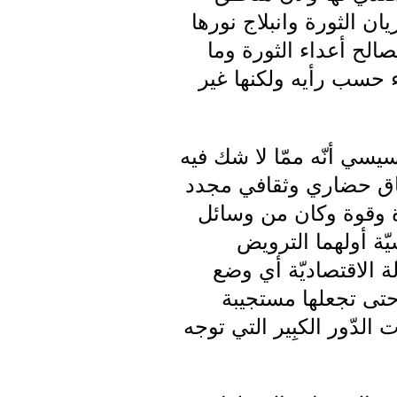
ن الثورة وانبلاج نورها
صالح أعداء الثورة وما
ء حسب رأيه ولكنها غير
ي أنّه ممّا لا شك فيه
باق حضاري وثقافي مجدد
ة وقوة وكان من وسائل
يّة أولهما الترويض
لة الاقتصاديّة أي وضع
حتى تجعلها مستجيبة
 الدّور الكبِير التي توجه