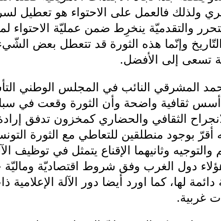
ري ولذلك فالعمل على الاحتواء هو تعطيل لسريا
حرر والتقدميّة ينخرِط ضمن عمليّة الاحتواء لم
تّاريخ وإنّما هذه الثورة قد تتعطل بعض الشّي
نية تسعى إلى الأفضل.
د المشرقي النائب في المجلس الوطني التأسيس
ى أسس ثقافية واضحة وأن الثورة وقعت في س
انجراح الثقافي والحضاري كمخزون تدفق إراد
ه أقرّ بوجود منطلقين للتعاطي مع الثورة التونس
 والتوجيه وثانيهما الإقناع يتمثل في توظيف الآ
ؤلاء دول الغرب وفق شروط اقتصاديّة وماليّة 
دائمة لها، كما اورد أيضا دور الآلة الإعلامية ذات
ت غربية.