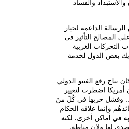
الاستبداد والفساد
 الرسالة الداعمة لخيار
لى المصالح التأثير في
ت التحركات الغربية
حريك بعض الدول لخدمة
 نتاج رفع الفيتو الدولي
ن أمريكا اضطرت لتغيير
. وفشل حربها في كُلّ منَ
دهُم وإنما علاقة الحكام
هه في أماكن أخرى، لكنه
لتصدي لها ولان مناطق