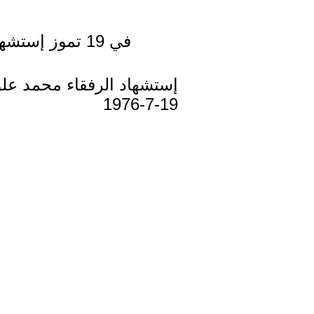
في 19 تموز إستشهد الرفقاء محمد علوه،جورج حجار،خليل المدور وحسين الرشعيني
إستشهاد الرفقاء محمد عل
19-7-1976