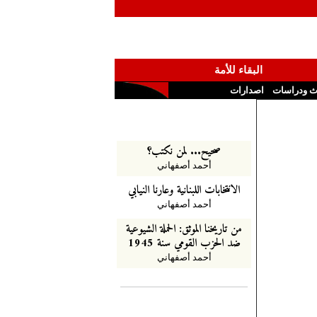
البقاء للأمة
ث ودراسات
اصدارات
صحيح... لمن نكتب؟
أحمد أصفهاني
الانتخابات اللبنانية وعارنا النيابي
أحمد أصفهاني
من تاريخنا الموثق: الحملة الشيوعية
ضد الحزب القومي سنة 1945
أحمد أصفهاني