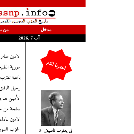
مدخل
من تا
آب 7 ,2026
الامين عباس
اخترنا لكم
سورية الطبيع
بالمحبة نقتر
رحيل الرفيق
الأميـن هـاج
صفحة من مذكرا
الامين عادل شــ
الى يعقوب ناصيف 5