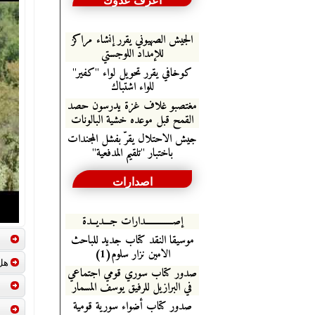
اعرف عدوك
الجيش الصهيوني يقرر إنشاء مراكز
للإمداد اللوجستي
كوخافي يقرر تحويل لواء "كفير"
للواء اشتباك
مغتصبو غلاف غزة يدرسون حصد
القمح قبل موعده خشية البالونات
جيش الاحتلال يقرّ بفشل المجندات
باختبار "تلقيم المدفعية"
اصدارات
إصـــــــــــــدارات جـــديــدة
موسيقا النقد كتاب جديد للباحث
الامين نزار سلوم(1)
هل الح
صدور كتاب سوري قومي اجتماعي
في البرازيل للرفيق يوسف المسمار
صدور كتاب أضواء سورية قومية