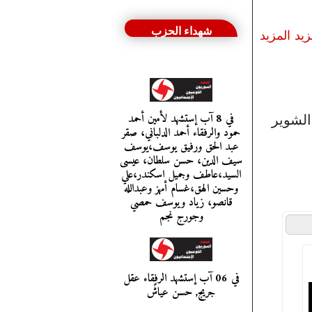
شهداء الحزب
زيد
المزيد
في 8 آب إستشهد لأمين أحمد
الشوير
حمود والرفقاء أحمد الدلباني، صقر
عبد الحق ورفيق يوسف،يوسف
سيف الدين، حسن سلطان، عيسى
السيد،عاطف وجميل اسكندر،علي
وحسين الهق،غسام أمهز وعبدالله
قانصو، زياد ويوسف حمصي
وجورج نجم
في 06 آب إستشهد الرفقاء عقل
جريج, حسن عياشً