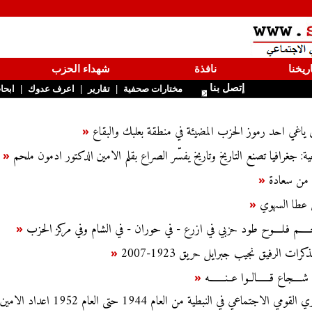
ريخنا
نافذة
شهداء الحزب
إتصل بنا
|
|
|
مختارات صحفية
تقارير
اعرف عدوك
ابحا
 ياغي احد رموز الحزب المضيئة في منطقة بعلبك والبقاع
«
ية: جغرافيا تصنع التاريخ وتاريخ يفسّر الصراع بقلم الامين الدكتور ادمون ملحم
«
ب من سعادة
«
 عطا السهوي
«
ـــــم فـلــــوح طود حزبي في ازرع - في حوران - في الشام وفي مركز الحزب
«
ت الرفيق نجيب جبرايل حريق 1923-2007
«
ــجاع قــــــالــوا عــنـــــــه
«
الحزب السوري القومي الاجتماعي في النبطية من العام 1944 حتى العام 1952 اعداد الامين