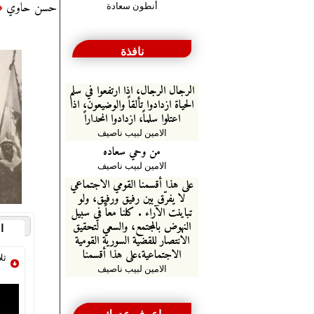
حسن حاوي
«
أنطون سعادة
نافذة
الرجال الرجال، اذا ارتفعوا في سلم
الحياة ازدادوا تألقاً والوضيعون، اذا
اعتلوا سلماً، ازدادوا انحداراً
الامين لبيب ناصيف
من وحي سعاده
الامين لبيب ناصيف
على هذا أقسمنا القومي الاجتماعي
لا يفرّق بين رفيق ورفيق، ولو
تباينت الآراء . كلنا معاً في سبيل
النهوض بالمجتمع، والسعي لتحقيق
الم
الانتصار للقضية السورية القومية
الاجتماعية،على هذا أقسمنا
ثلاث
الامين لبيب ناصيف