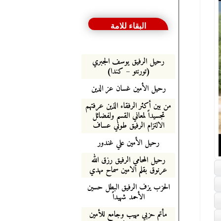
البقاء للامة
رحيل الرفيق يوسف الجبري
(تورنتو – كندا)
رحيل الأمين غسان عز الدين
من بين أكثر الرفقاء الذين عرفتهم
تجسيداً لمعاني القسم ولفضائل
الالتزام الرفيق طوني عساف
رحيل الأمين علي غندور
رحيل المحامي الرفيق رزق الله
عرنوق بقلم الامين سماح مهدي
الحزب يزف الرفيق البطل حسين
الأحمد شهيداً
مأتم حزبي مهيب وجامع للأمين