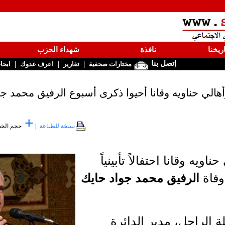
ريخنا
نافذة
شهداء الحزب
إتصل بنا
|
|
|
مختارات صحفية
تقارير
اعرف عدوك
ابحا
هالي حناويه وقانا أحيوا ذكرى أسبوع الرفيق محمد جو
+
نسخة للطباعة
|
حجم الخ
يه وقانا احتفالاً تأبينياً
وفاة
الرفيق محمد جواد حايك
ة الراحل، مدير الدائرة