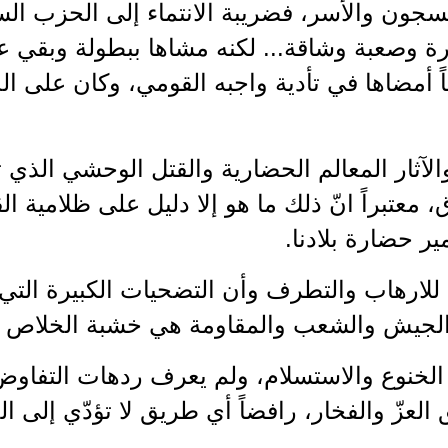
1948، عرف السجون والأسر، فضريبة الانتماء إلى الحز
وصعبة وشاقة... لكنه مشاها ببطولة وبقي على
ً أمضاها في تأدية واجبه القومي، وكان على 
الآثار المعالم الحضارية والقتل الوحشي الذي
 معتبراً انّ ذلك ما هو إلا دليل على ظلامية ال
ر حضارة بلادنا.
 للارهاب والتطرف وأن التضحيات الكبيرة التي ق
ة الجيش والشعب والمقاومة هي خشبة الخلاص له
الخنوع والاستسلام، ولم يعرف ردهات التفاوض
زّ والفخار، رافضاً أي طريق لا تؤدّي إلى ال