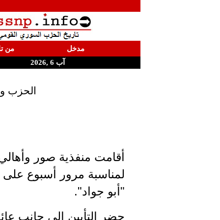
مدخل
من تا
آب 6 ,2026
الحزب وأ
أقامت منفذية صور وأهالي حناو
لمناسبة مرور أسبوع على 
"أبو جواد".
حضر التأبين إلى جانب عائل