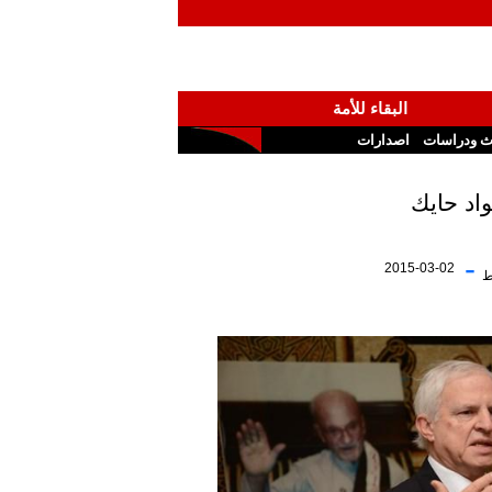
البقاء للأمة
ث ودراسات
اصدارات
اد حايك
-
2015-03-02
ط