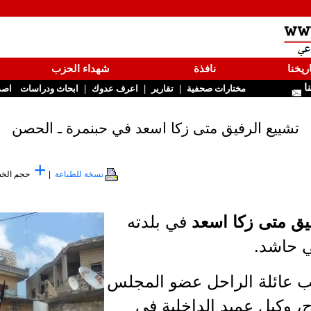
ريخنا
نافذة
شهداء الحزب
نا
|
|
|
مختارات صحفية
تقارير
اعرف عدوك
ابحاث ودراسات
اصد
تشييع الرفيق متى زكا اسعد في حبنمرة ـ الحصن
+
نسخة للطباعة
|
حجم الخ
يق متى زكا اسعد
في بلدته
ي حاشد.
ب عائلة الراحل عضو المجلس
، وكيل عميد الداخلية في