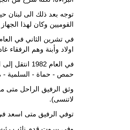
توجه بعد ذلك الى لبنان 
القوميين وكان لهذا الجهاز
اولاد وأبنة وهم الرفقاء غا
في العام 982
حمص - حماة - السلمية - 
وثق الرفيق الراحل متى مس
لاتنسى).
توفي الرفيق متى اسعد في ليل 7-8 تموز متمماً واجبا
وفي بيروت قدم نائب رئيس 