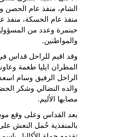
الشام، منفذ عام الحصن وع
منفذ عام الحسكة، منفذ ع
حبنمرة وعدد من المسؤولي
والمواطنين.
وقد اقيم للراحل قداس في 
المطران ايليا طعمة وعاون
الراحل الرفيق وسام اسعد 
والده النضالي وشكر الحضو
مصابها الأليم.
بعد القداس وعلى وقع موس
بالمنفذية حُمل النعش عل
تقدمه حملة الأكاليل باسم