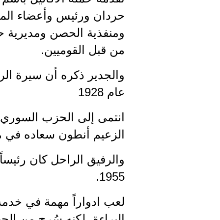
حردان ورئيس وأعضاء الم
ومنفذية الحصن ومديرية حبن
من قبل القوميين.
والجدير ذكره أن سيرة الرف
عام 1928
الزعيم أنطون سعاده في م
1955.
لعب ادواراً مهمة في خدمة
البراءة، لكنه سُرح من الج