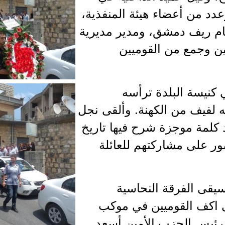
دد من أعضاء هيئة المنفذية،
ام ريف دمشق، ومدير مديرية
ن وجمع من القوميين
كنيسة البلدة ترأسه
ه لفيف من الكهنة. وألقى نجل
كلمة موجزة شرح فيها تاريخ
ر على مشاركتهم للعائلة
يقى الفرقة النحاسية
ى اكف القوميين في موكب
 رئيس الحزب الأمين أسعد