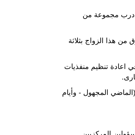
د درب مجموعة من
 معوض ورزق من هذا الزواج بثلاثة
ين في اعادة تنظيم منفذيات
رى.
الماضي المجهول - وأيام
سؤولين المركزيين