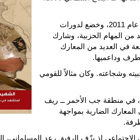
انخرط في صفوف الحزب عام 2011، وخضع لدورات
 من المهام الحزبية، وشارك
ة في العديد من المعارك
طرف وداعميها.
بيته وشجاعته. وكان مثالاً للقومي
استشهد بتاريخ 25/8/2015، في منطقة جب الأحمر ــ ريف
 المعارك الضارية بمواجهة
طرفة.
الاجتماعي إذ يزّف الرفيق رعد المسلماني، ال