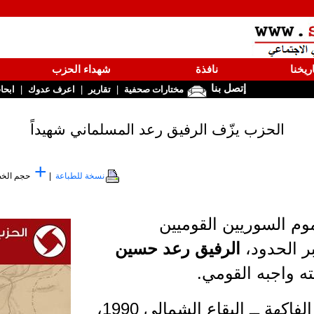
ريخنا
نافذة
شهداء الحزب
إتصل بنا
|
|
|
مختارات صحفية
تقارير
اعرف عدوك
ابحا
الحزب يزّف الرفيق رعد المسلماني شهيداً
+
نسخة للطباعة
|
حجم الخ
وم السوريين القوميين
ر الحدود،
الرفيق رعد حسين
يته واجبه القومي.
والشهيد من مواليد جديدة الفاكهة ــ البقاع الشمالي 1990،