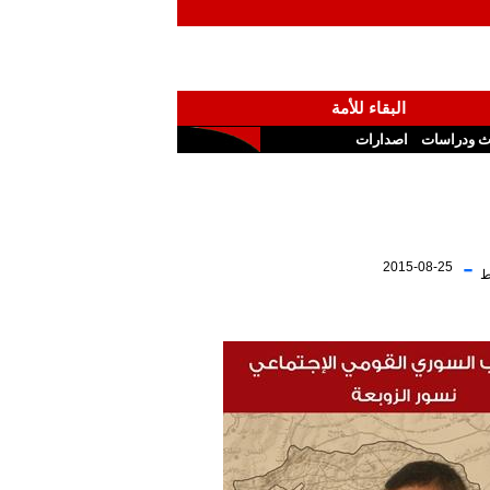
البقاء للأمة
ث ودراسات
اصدارات
-
2015-08-25
ط