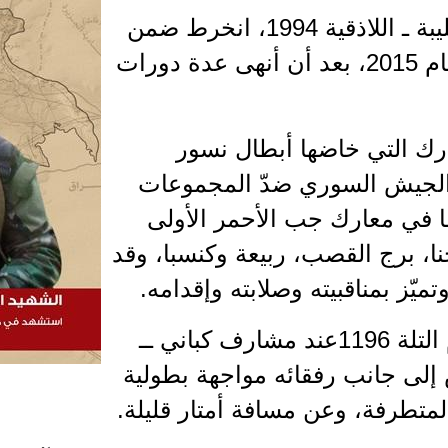
والرفيق الشهيد، مواليد صليبة ـ اللاذقية 1994، انخرط ضمن
تشكيلات نسور الزوبعة العام 2015، بعد أن أنهى عدة دورات
رك التي خاضها أبطال نسور
الجيش السوري ضدّ المجموعات
ما في معارك جب الأحمر الأولى
حنا، برج القصب، ربيعة وكنسبا، وقد
يّز بمناقبيته وصلابته وإقدامه.
استشهد في معركة اقتحام التلة 1196عند مشارف كباني ــ
 إلى جانب رفقائه مواجهة بطولية
لمتطرفة، وعن مسافة أمتار قليلة.