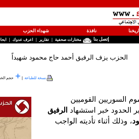
ريخنا
نافذة
شهداء الحزب
إتصل بنا
|
|
|
مختارات صحفية
تقارير
اعرف عدوك
ابحا
الحزب يزف الرفيق أحمد حاج محمود شهيداً
+
نسخة للطباعة
|
حجم الخ
وم السوريين القوميين
ر الحدود خبر استشهاد
الرفيق
د
، وذلك أثناء تأديته الواجب