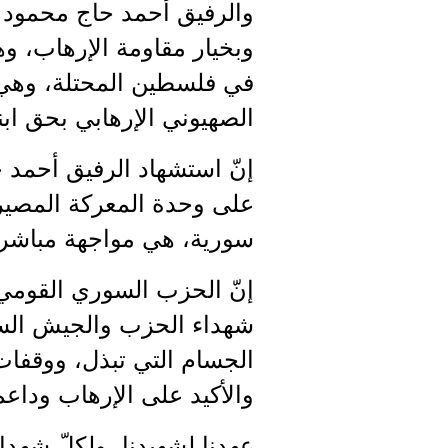
والرفيق أحمد حاج محمود 
وبخيار مقاومة الإرهاب، وه
في فلسطين المحتلة، وهي 
الصهيوني الإرهابي بحق اب
إنّ استشهاد الرفيق أحمد ح
على وحدة المعركة المصيرية
سورية، هي مواجهة مباشرة 
إنّ الحزب السوري القومي 
شهداء الحزب والجيش السور
الجسام التي تبذل، ووقفات 
والأكيد على الإرهاب وداعم
عهدنا لشهيدنا، ولكلّ شهد