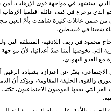
الذي استشهد في مواجهة قوى الإرهاب، آمن 
و الذي ترعرع في كنف عائلة اقتلعها الإرهاب 
من ضمن عائلات كثيرة شاهدت بأمّ العين مجاز
ناء شعبنا في فلسطين.
اج محمود في ريف اللاذقية، المنطقة التي ولد 
 التي تخوضها أمتنا ضدّ أعدائها، لأنّ مواجهة
مع العدو اليهودي.
الاجتماعي، يعبّر عن اعتزازه بشهادة الرفيق 
ي والقوى الحليفة المقاومة، ويؤكد أنّ الدما
العز التي يقفها القوميون الاجتماعيون، تكتب 
يه.
اء الحزب والأمة، على مواصلة مسيرة النضال و