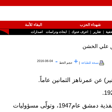
شهداء الحزب
البقاء للأمة
|
|
تقارير
اعرف عدوك
ابحاث ودراسات
اصدارات
ي الخشن
-
+
2016-06-04
نسخة للطباعة
|
حجم الخط
عمرناهز الثمانين عاماً.
انتمى إلى الحزب السوري القومي الاجتماعي في منفذية دمشق عام1947، وتولّى مسؤوليات