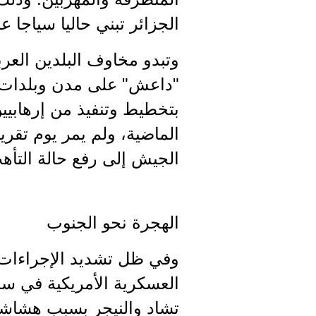
الجزائر تبني حاليا سياجا ع
وتبدو مخاوف البلدين العر
"داعش" على مدن وبلدات في
بتخطيط وتنفيذ من إرهابيي
الماضية، ولم يمر يوم تقري
الجيش إلى رفع حالة التأه
الهجرة نحو الجنوب
وفي ظل تشديد الإجراءات ا
العسكرية الأمريكية في سرت
تشاد والنيجر بسبب هشاشة 