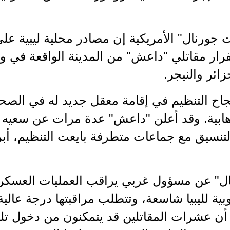
ورنال" الأمريكية إن مصادر محلية ليبية على
رار مقاتلي "داعش" من المدينة الواقعة في وس
ائر والنيجر.
ح التنظيم في إقامة معقل جديد له في الصحراء 
إرهابية. وقد أعلن "داعش" عدة مرات عن سعيه ل
التنسيق مع جماعات متطرفة بايعت التنظيم، أب
ل" عن مسؤول غربي يراقب العمليات العسكر
ية لليبيا شاسعة، وتتطلب مراقبتها درجة عالية 
أن عشرات المقاتلين قد يتمكنون من دخول تلك