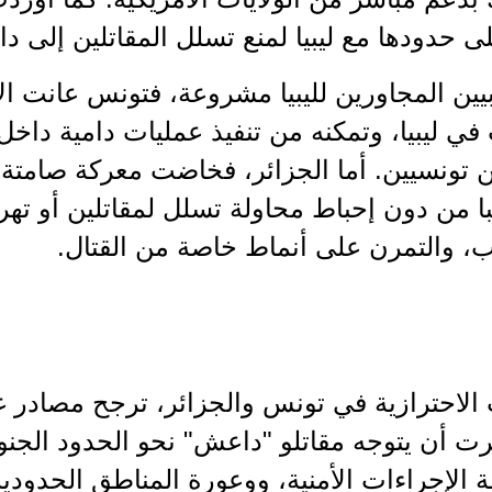
لى حدودها مع ليبيا لمنع تسلل المقاتلين إلى داخ
بيين المجاورين لليبيا مشروعة، فتونس عانت ا
 ليبيا، وتمكنه من تنفيذ عمليات دامية داخل 
ن تونسيين. أما الجزائر، فخاضت معركة صامتة 
با من دون إحباط محاولة تسلل لمقاتلين أو تهر
ب، والتمرن على أنماط خاصة من القتال.
لاحترازية في تونس والجزائر، ترجح مصادر غر
 أن يتوجه مقاتلو "داعش" نحو الحدود الجنوبية
الإجراءات الأمنية، ووعورة المناطق الحدودي