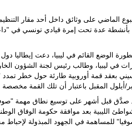
بوع الماضي على وثائق داخل أحد مقار التنظي
ا بأنشطة عدة تحت إمرة قيادي تونسي في "دا
رة الوضع القائم في ليبيا، دعت إيطاليا دول ا
ات في ليبيا، وطالب رئيس لجنة الشؤون الخ
كاسيني بعقد قمة أوروبية طارئة حول خطر تمدد
/أيلول المقبل باعتبار أن تلك القمة مخصصة 
د صدَّق قبل أشهر على توسيع نطاق مهمة "صوفي
اطئ الليبية بعد موافقة حكومة الوفاق الوطني
فيا" للمساهمة في الجهود المبذولة لإحباط مح