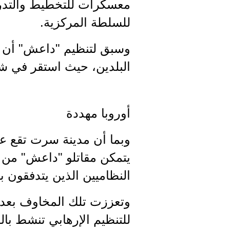
معسكرات للتخطيط والتدريب
للسلطة المركزية.
وسبق لتنظيم "داعش" أن فر 
البلدين، حيث استقر في ش
أوروبا مهددة
وبما أن مدينة سرت تقع على
يتمكن مقاتلو "داعش" من 
النظاميين الذين يتدفقون با
وتعززت تلك المخاوف بعد إب
للتنظيم الإرهابي تنشط بال