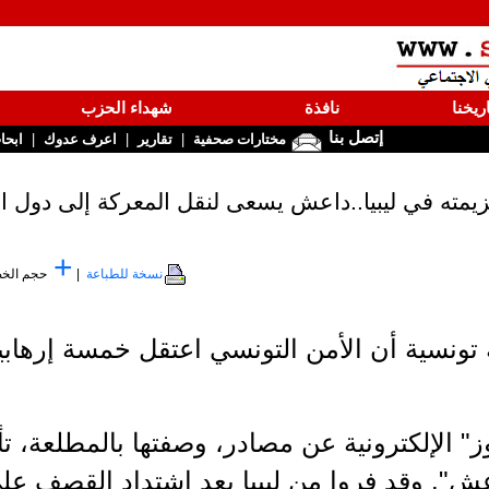
ريخنا
نافذة
شهداء الحزب
إتصل بنا
|
|
|
مختارات صحفية
تقارير
اعرف عدوك
ابحا
زيمته في ليبيا..داعش يسعى لنقل المعركة إلى دول ال
+
نسخة للطباعة
|
حجم الخ
 تونسية أن الأمن التونسي اعتقل خمسة إرهاب
" الإلكترونية عن مصادر، وصفتها بالمطلعة، تأ
ش". وقد فروا من ليبيا بعد اشتداد القصف على