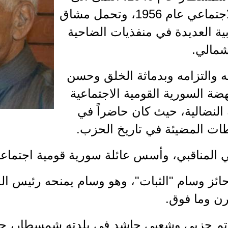
الحزب السوري القومي الاجتماعي عام 1956، وتحمل مشاق
ية العديدة في منفذيات الضاحية
شمالي.
ه والتزامه وبدماثة الخلق وحسن
هضة السورية القومية الاجتماعية
النضالية، حيث كان حاضراً في
ات المضيئة في تاريخ الحزب.
عي المناقبي، وأسس عائلة سورية قومية اجتماعي
وحائز وسام "الثبات"، وهو وسام يمنحه رئيس الح
ن وما فوق.
مأتم حزبي وشعبي حاشد في بلدته شمسطار، حض