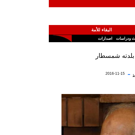
البقاء للأمة
ث ودراسات
اصدارات
بلدته شمسطار
-
2016-11-15
ط