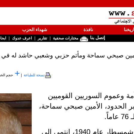
ريخنا
نافذة
شهداء الحزب
إتصل بنا
|
|
|
مختارات صحفية
تقارير
اعرف عدوك
ابحا
أمين صبحي سماحة ومأتم حزبي وشعبي حاشد له في 
+
نسخة للطباعة
|
حجم الخ
مة وعموم السوريين القوميين
ر الحدود، الأمين صبحي سماحة،
ً.
والأمين الراحل من مواليد شمسطار عام 1940، انتمى الى