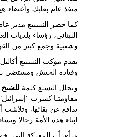
منفذ عام بعلبك وأعضاء هيئ
كما حضر التشييع مدير عام
اللبناني، رؤساء بلديات ال
وشعبية وجمع كبير من القو
تقدم موكب التشييع أكالي
وقيادة الجيش ومستضى دار
وتخلل التشيع كلمة
للشيخ 
مقاومتنا كسرت "إسرائيل" ا
تدافع عن بقائها، وتلاشت 
أبناء هذه الأمة رجالا ونسا
ورأى أن المعركة التي ن