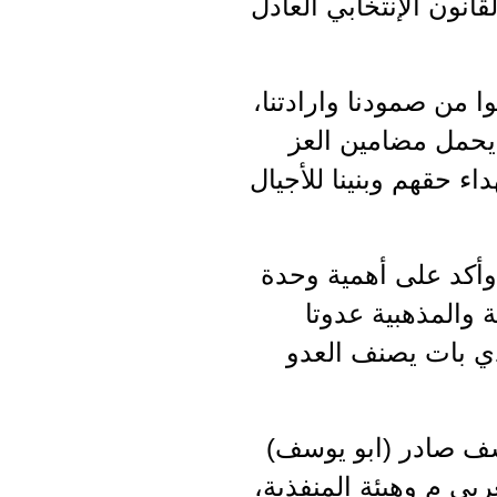
انون الإنتخابي العادل
ا من صمودنا وارادتنا،
 يحمل مضامين العز
ء حقهم وبنينا للأجيال
 وأكد على أهمية وحدة
 والمذهبية عدوتا
ذي بات يصنف العدو
سف صادر (ابو يوسف)
بي م وهيئة المنفذية،