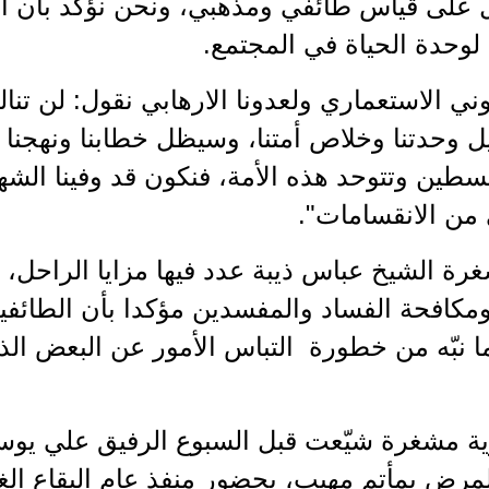
ل على قياس طائفي ومذهبي، ونحن نؤكد بأن الق
حدة الحياة في المجتمع.
ني الاستعماري ولعدونا الارهابي نقول: لن تنالو
ل وحدتنا وخلاص أمتنا، وسيظل خطابنا ونهجنا
سطين وتتوحد هذه الأمة، فنكون قد وفينا الشهدا
 من الانقسامات".
غرة الشيخ عباس ذيبة عدد فيها مزايا الراحل،
مكافحة الفساد والمفسدين مؤكدا بأن الطائفية
ما نبّه من خطورة التباس الأمور عن البعض ال
رية مشغرة شيّعت قبل السبوع الرفيق علي يو
مرض بمأتم مهيب، بحضور منفذ عام البقاع الغر