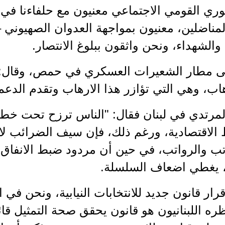
ري القومي الاجتماعي معنيون مع حلفاءنا في 
مناضلين، معنيون بمواجهة العدوان الصهيوني –
والشهداء، ونحن واثقون ببلوغ الانتصار.
لى مطار الشعيرات العسكري في حمص، وقال: إ
اب، وهي التي تؤازر هذا الارهاب وتقدم الدعم 
مرتدي في لبنان فقال: "الناس ترزح تحت خط
 الاقتصادية، ورغم ذلك، فإن سيف الضرائب لا
رتب والرواتب، في حين أن مردود ضبط الانفا
ة، يغطي اضعاف السلسلة.
اقرار قانون جديد للانتخابات النيابية، ونحن ف
ظره اللبنانيون هو قانون يحقق صحة التمثيل قائ