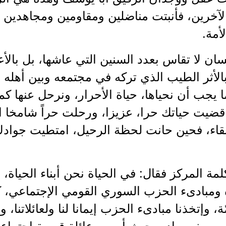
لآخرين، فأنبتت مناضلين ومقاومين ومجاهدين
أمة.
سان لا تقاس بعدد السنين التي عاشها، بل بالأع
بالأثر الطيب الذي تركه في مجتمعه وبين أهله 
ما يجب أن نحياها، حياة الأحرار، ونرحل عنها ك
قضيت حياتك حرا، عزيزا، ورحلت حراً شامخا 
بقاء، فحين حانت لحظة الرحيل، امتطيت جوادك
ة المركز فقال: في الحياة نحن أبناء الحياة، و
 ومبادىء الحزب السوري القومي الإجتماعي، كي
 وإتخذنا مبادىء الحزب إيمانا لنا ولعائلاتنا، وشع