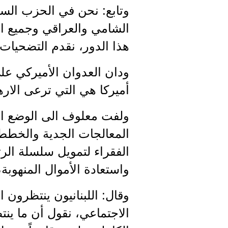
وتابع: نحن في الحزب السو
الشامي والعراقي وجميع ال
هذا الدور، نقدم التضحيات 
ودان العدوان الأميركي ع
أميركا هي التي ترعى الاره
ولفت معلوف الى الوضع ال
المعالجات الجدية والخطط
الفقراء لتمويل سلسلة ال
واستعادة الأموال المنهوب
وقال: اللبنانيون ينتظرون 
الاجتماعي، نقول أن ما ينت