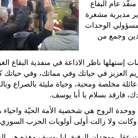
نفّذ عام البقاع
دير مديرية مشغرة
 مسؤولي الوحدات
دين وجمع من
 إستهلها ناظر الاذاعة في منفذية البقاع الغر
يم العزيز في حياتك وفي مماتك، وفي حياتك 
ئلة مخلصة ومحبة، وحياة مليئة بالصراع وبا
دك، فارقد بسلام يا أبا يوسف.
ووحدة الروح هي شخصية الأمة الحيّة واحياء 
 وكانت ولا زالت أولى أولويات الحزب السوري 
 عقل ووجدان الرفيق ابا يوسف وهذه هي الرو