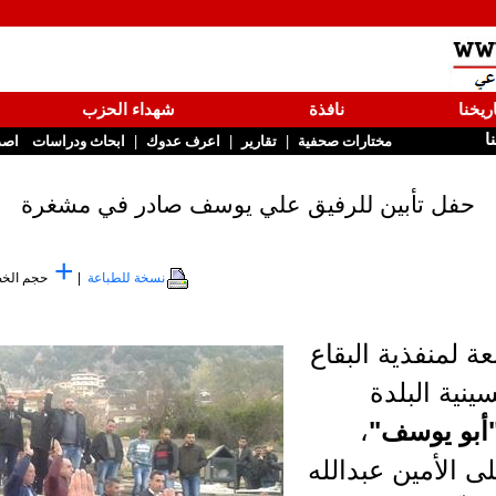
ريخنا
نافذة
شهداء الحزب
نا
|
|
|
مختارات صحفية
تقارير
اعرف عدوك
ابحاث ودراسات
اصد
حفل تأبين للرفيق علي يوسف صادر في مشغرة
+
نسخة للطباعة
|
حجم الخ
ة لمنفذية البقاع
سينية البلدة
أبو يوسف"
،
 الأمين عبدالله