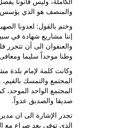
الكاملة، وليس قانوناً يفص
والمنصف هو الذي يؤسس لو
وختم بالقول: لعدونا الصهيو
إننا مشاريع شهادة في سبي
والعنفوان الى أن تتحرر فل
وطنا موحداً سليما ومعافى
وكانت كلمة لإمام بلدة مش
المجتمع والتمسك بالقيم، و
المجتمع الواحد الموحد، ك
صديقا والصديق عدواً.
تجدر الإشارة الى ان مدي
الذي توفي بعد صراع مع ال