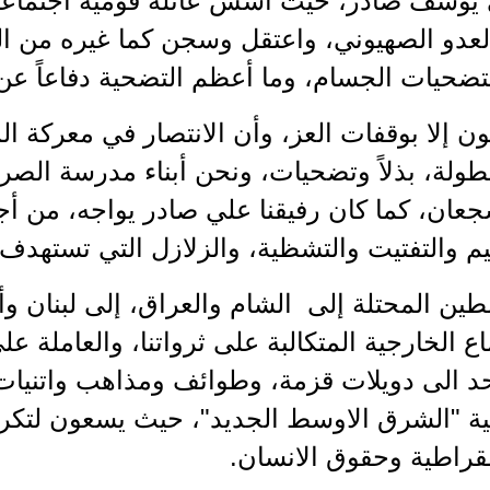
 يوسف صادر، حيث أسس عائلة قومية اجتماعية
العدو الصهيوني، واعتقل وسجن كما غيره من ال
التضحيات الجسام، وما أعظم التضحية دفاعاً عن
يكون إلا بوقفات العز، وأن الانتصار في معركة 
طولة، بذلاً وتضحيات، ونحن أبناء مدرسة الصرا
جعان، كما كان رفيقنا علي صادر يواجه، من 
 والتفتيت والتشظية، والزلازل التي تستهدف بل
ين المحتلة إلى الشام والعراق، إلى لبنان وأل
ع الخارجية المتكالبة على ثرواتنا، والعاملة عل
الى دويلات قزمة، وطوائف ومذاهب واتنيات م
ية "الشرق الاوسط الجديد"، حيث يسعون لتكر
قراطية وحقوق الانسان.