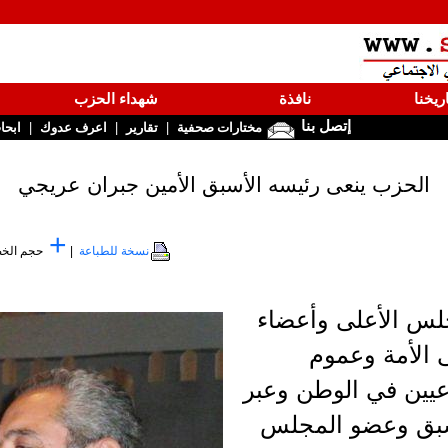
ريخنا
نافذة
شهداء الحزب
إتصل بنا
|
|
|
مختارات صحفية
تقارير
اعرف عدوك
ابحا
الحزب ينعى رئيسه الأسبق الأمين جبران عريجي
+
نسخة للطباعة
|
حجم الخ
س الأعلى وأعضاء
 الأمة وعموم
اعيين في الوطن وعبر
سبق وعضو المجلس