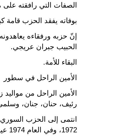
الصفات التي رافقته على
بوفاته يفقد الحزب قامة كب
إنّ حزبه ورفقاءه يعاهدونه
الحبيب جبران عريجي.
البقاء للأمة.
الأمين الراحل في سطور
رئيف، حنان، جنان، وسلمى
1972، وفي العام 1974 عين منفذا عاماً لمنفذية طرابلس.