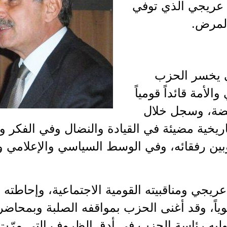
 عريجي الذي توفي
المرض.
ي يخسر الحزب
لأمة قائداً قومياً
نهضة، وسجل خلال
خية مضيئة في القيادة والنضال وفي الفكر وال
ين رفقائه، وفي الوسط السياسي والإعلامي وال
عريجي ومناقبيته القومية الاجتماعية، وإحاطته 
يوياً، وقد أغنى الحزب بمواقفه الصلبة وبمحاضرا
يه رئاسة الحزب في أدق الظروف التي مرّت ع