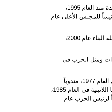
مُنح رتبة الأمانة عام 1990، وانتخب عضواً في المجلس الأعلى لدورات عدة منذ العام 1995،
يساً للمجلس الأعلى عام
عيّن عضواً في المكتب السياسي المركزي أكثر من مرة، ومديراً عاماً لمجلة البناء عام 2000،
وات ومثل الحزب في
تحمّل العديد من المسؤوليات المركزية، مندوباً إعلامياً لمندوبية أوروبا في العام 1977، مندوباً
سياسياً للحزب في فنزويلا وجزر الكاريبي 1982، ثم معتمداً مركزياً لأميركا اللاتينية في العام 1985،
والإعلام 1975، ثم عميداً للإذاعة والإعلام 1997، فنائباً لرئيس الحزب عام