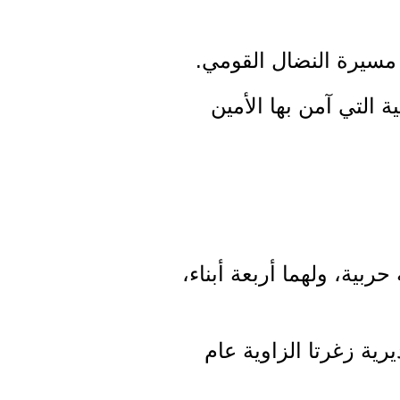
ي مسيرة النضال القومي.
 التي آمن بها الأمين
 السيدة زكية حربية، ولهما أربعة أبناء،
ي عام 1970، وعيّن مديراً لمديرية زغرتا الزاوية عام