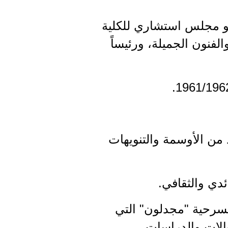
و مجلس استشاري للكلية
الفنون الجميلة، ورئيساً
ت" عام 2010، اضافة الى العديد من الأوسمة والتنويهات
ئدي والثقافي.
رات الكتب، منها: "جماهير وكوارث"،، كما كتب في العام 1969 مسرحية "مجدلون" التي
الات والدراسات