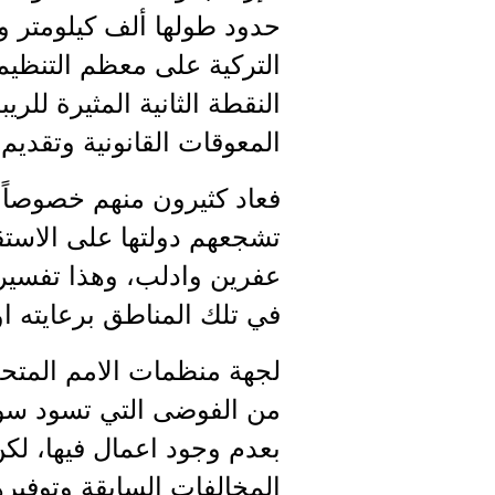
حدود طولها ألف كيلومتر و
التركية على معظم التنظيم
النقطة الثانية المثيرة للر
المعوقات القانونية وتقديم
فعاد كثيرون منهم خصوصاً 
تشجعهم دولتها على الاستق
عفرين وادلب، وهذا تفسي
في تلك المناطق برعايته ا
لجهة منظمات الامم المتحدة
من الفوضى التي تسود سور
بعدم وجود اعمال فيها، لك
المخالفات السابقة وتوفيره