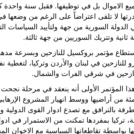
ميع الاموال بل في توظيفها. فقبل سنة واحدة
تها لا تلقى اعتراضاً على الرغم من وضعها ف
دولة السورية من جهة ولتأييد السياسات الترك
ثانية وتتريك السوريين من جهة ثالثة.
استطاع مؤتمر بروكسيل للنازحين وبسرعة مده
لنازحين في لبنان والأردن وتركيا، لتغطية نفق
ذا المؤتمر الأولى أنه ينعقد في مرحلة نجحت ف
ئة من أراضيها ووسط انهيار المشروع الإرهاب
رفة بالترافق مع تصدع ادوار القوى الدولية وا
، تركيا بمفردها تمكنت من الاستمرار في ادوا
ا بواسطة تقاطعاتها السياسية مع الاخوان ال