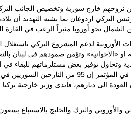
اكن نزوحهم خارج سورية وتخصيص الجانب الترك
رئيس التركي اردوغان بما يشبه التهديد أن بلا
الشمال نحو أوروبا مثيراً الرعب في القارة ال
ت الأوروبية لدعم المشروع التركي باستغلال ا
او «الاخوانية» وتؤمن صمودهم في لبنان بالتعاو
دية وتحاول توفير بعض مستلزماتهم للبقاء في 
وزير الخارجية الأردني قال في المؤتمر إن 95 من ا
العودة الى ديارهم، فأبدى وزير خارجية تركيا د
ي والأوروبي والترك والخليج بالاستتباع يسعون 