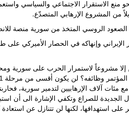
و منع الاستقرار الاجتماعي والسياسي واستعما
ً من المشروع الإرهابي المتصدّع.
لة الصعود الروسي المتخذ من سورية منصة للا
 الإيراني وإنهاكه في الحصار الأميركي على ط
ا مشروعاً لاستمرار الحرب على سورية ومحاول
ع مئات آلاف الإرهابيين لتدمير سورية، فحارب
كال الجديدة للصراع وتكفي الإشارة الى أن استب
لى استهدافها، لكنها لن تتنازل عن استعادة كل