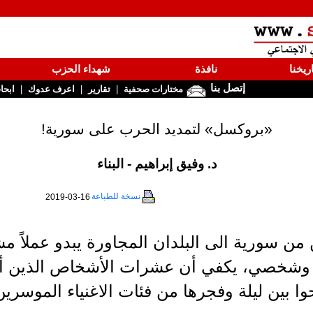
ريخنا
نافذة
شهداء الحزب
إتصل بنا
|
|
|
مختارات صحفية
تقارير
اعرف عدوك
ابحا
«بروكسل» لتمديد الحرب على سورية!
د. وفيق إبراهيم - البناء
نسخة للطباعة
2019-03-16
من سورية الى البلدان المجاورة يبدو عملاً مشكو
 وشخصي، يكفي أن عشرات الأشخاص الذين أش
 بين ليلة وفجرها من فئات الاغنياء الموسرين