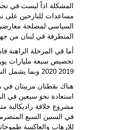
المشكلة اذاً ليست في تج
مساعدات للنازحين على ندر
السياسي لمصلحة معارضي ال
المتطرفة في لبنان من جهة 
أما في المرحلة الراهنة ف
تخصيص سبعة مليارات يورو ل
2019 2020 وبما يشمل النازحين في شرقي الفرات والشمال.
هناك نقطتان مريبتان في ه
استعادة نحو سبعين في الم
مشروع خلافة راديكالية متط
في السنين السبع المنصرمة
للإرهاب والعاكسة طموحاته