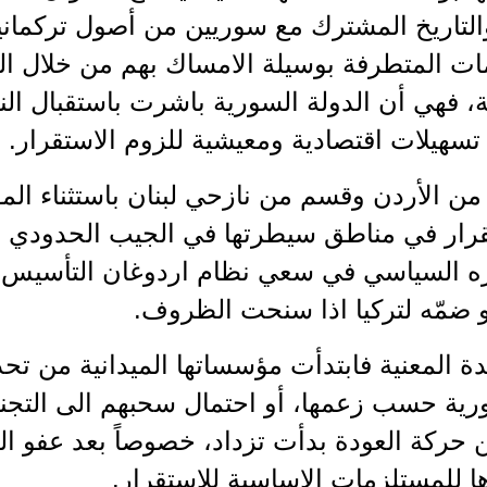
التاريخ المشترك مع سوريين من أصول تركماني
ات المتطرفة بوسيلة الامساك بهم من خلال ال
يبة، فهي أن الدولة السورية باشرت باستقبال الن
 تسهيلات اقتصادية ومعيشية للزوم الاستقرار.
من الأردن وقسم من نازحي لبنان باستثناء المو
رار في مناطق سيطرتها في الجيب الحدودي الذ
ره السياسي في سعي نظام اردوغان التأسيس
و ضمّه لتركيا اذا سنحت الظروف.
 المعنية فابتدأت مؤسساتها الميدانية من تحذ
ية حسب زعمها، أو احتمال سحبهم الى التجنيد
ن حركة العودة بدأت تزداد، خصوصاً بعد عفو ال
ا للمستلزمات الاساسية للاستقرار.