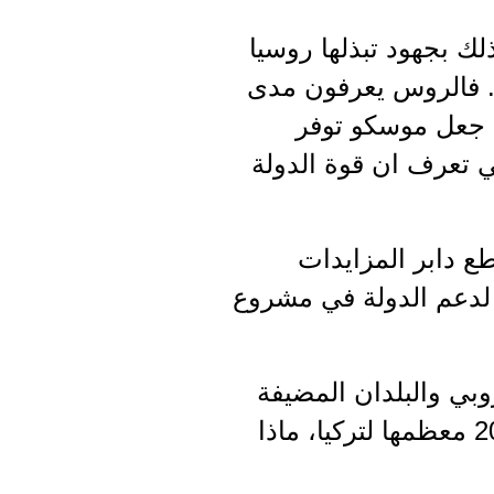
ك بجهود تبذلها روسيا
ا. فالروس يعرفون مدى
ذي جعل موسكو توفر
ي تعرف ان قوة الدولة
ع دابر المزايدات
ي لدعم الدولة في مشروع
وبي والبلدان المضيفة
مخصصاً ستة مليار يورو لـ «دعم النازحين» في سنتين متتاليتين 2019 2020 معظمها لتركيا، ماذا