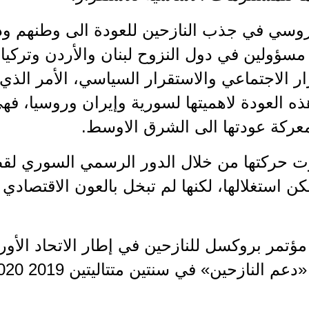
روسي في جذب النازحين للعودة الى وطنهم وذل
 مسؤولين في دول النزوح لبنان والأردن وتركي
تقرار الاجتماعي والاستقرار السياسي، الأمر ال
ذه العودة لاهميتها لسورية وإيران وروسيا، فه
ركة عودتها الى الشرق الاوسط.
كّزت حركتها من خلال الدور الرسمي السوري لقط
مكن استغلالها، لكنها لم تبخل بالعون الاقتصاد
ؤتمر بروكسل للنازحين في إطار الاتحاد الأور