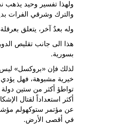
ولهذا تفسير وحيد يذهب نح
والترك وشرقي الفرات بديلا
وله بعدٌ آخر، يتعلق بعرق
هذا الى جانب تقليص الدور
بسورية.
لذلك فإن «بروكسل» ليس إل
تواطؤ أكثر من ستين دولة م
أكثر استعداداً لقتال الإش
عن مؤتمر ستوكهولم مؤشر ع
في أقصى الأرض.