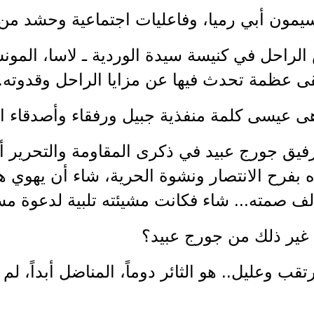
سيمون أبي رميا، وفاعليات اجتماعية وحشد من 
راحل في كنيسة سيدة الوردية ـ لاسا، المونس
لقى عظمة تحدث فيها عن مزايا الراحل وقدوته.
هى عيسى كلمة منفذية جبيل ورفقاء وأصدقاء ال
ق جورج عبيد في ذكرى المقاومة والتحرير أم 
 بفرح الانتصار ونشوة الحرية، شاء أن يهوي ه
ألف صمته... شاء فكانت مشيئته تلبية لدعوة مس
 غير ذلك من جورج عبيد؟
قب وعليل.. هو الثائر دوماً، المناضل أبداً، ل