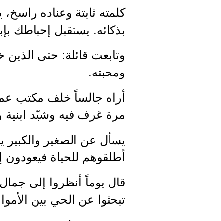
كلمته ثابتة وعناده راسخ،
بذكائه. يستقبل إحباطك بإ
وتابعت قائلة: حتى الذين خ
ومحبته.
أراه جالساً خلف مكتب عمل
مرة غرف فيه وشيّد ابنية و
يسأل عن الصغير والكبير يت
أطلقوهم للحياة فيعودون إ
قال يوماً أنظروا إلى جمال ا
تبحثوا عن الحي بين الأموا