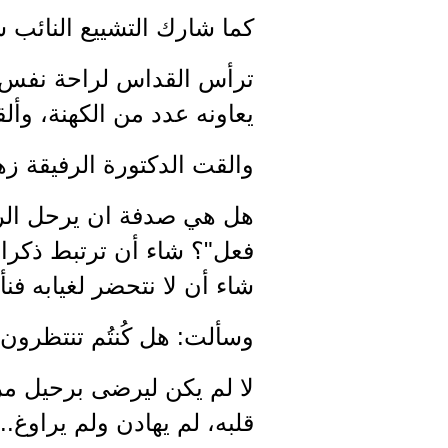
كما شارك التشييع النائب 
ترأس القداس لراحة نفس ال
يعاونه عدد من الكهنة، وأ
والقت الدكتورة الرفيقة ز
هل هي صدفة ان يرحل الرفي
فعل"؟ شاء أن ترتبط ذكراه
شاء أن لا نتحضر لغيابه فن
وسألت: هل كُنتُم تنتظرون
لا لم يكن ليرضى برحيل مرت
قلبه، لم يهادن ولم يراوغ..