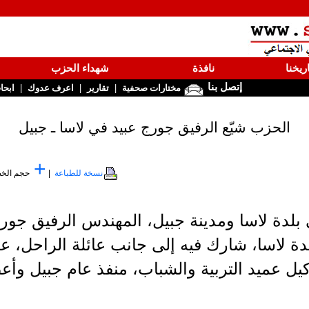
ريخنا
نافذة
شهداء الحزب
إتصل بنا
|
|
|
مختارات صحفية
تقارير
اعرف عدوك
ابحا
الحزب شيّع الرفيق جورج عبيد في لاسا ـ جبيل
+
نسخة للطباعة
|
حجم الخ
بلدة لاسا ومدينة جبيل، المهندس الرفيق جورج 
 لاسا، شارك فيه إلى جانب عائلة الراحل، ع
وكيل عميد التربية والشباب، منفذ عام جبيل وأع