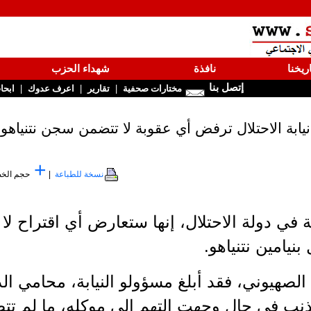
ريخنا
نافذة
شهداء الحزب
إتصل بنا
|
|
|
مختارات صحفية
تقارير
اعرف عدوك
ابحا
نيابة الاحتلال ترفض أي عقوبة لا تتضمن سجن نتنياهو
+
نسخة للطباعة
|
حجم الخ
امة في دولة الاحتلال، إنها ستعارض أي اقتراح 
نيامين نتنياهو.
حسب موقع "i24 news" الصهيوني، فقد أبلغ مسؤولو النيابة، محا
نب في حال وجهت التهم إلى موكله، ما لم تت