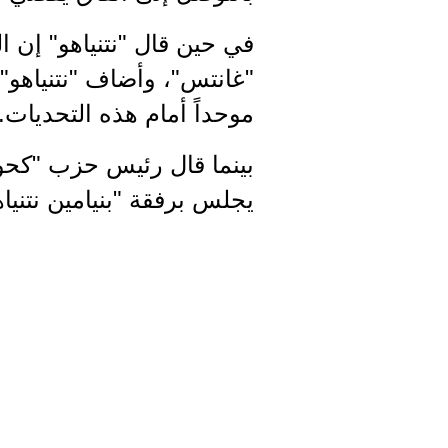
في حين قال "نتنياهو" إن ا
"غانتس"، وأضاف "نتنياهو" 
موحداً أمام هذه التحديات.
بينما قال رئيس حزب "كحول
يجلس برفقة "بنيامين نتني