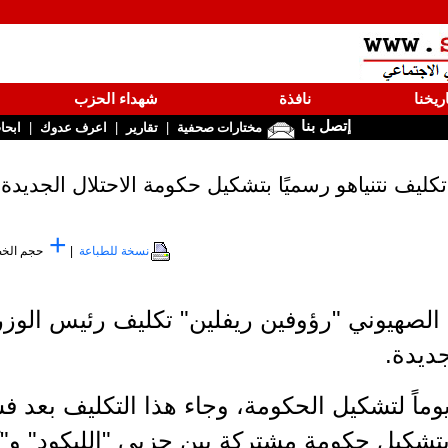
ريخنا
نافذة
شهداء الحزب
إتصل بنا
|
|
|
مختارات صحفية
تقارير
اعرف عدوك
ابحا
تكليف نتنياهو رسميًا بتشكيل حكومة الاحتلال الجديدة
+
نسخة للطباعة
|
حجم الخ
الصهيوني "رؤوفين ريفلين" تكليف رئيس الوزراء 
ديدة.
نح "ريفلين" لنتنياهو 28 يوماً لتشكيل الحكومة، وجاء هذا التكل
تشكيل حكومة مشتركة بين حزبي "الليكود" و"ك