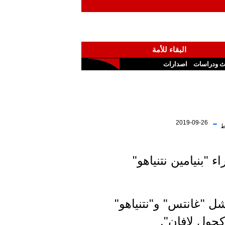
البقاء للأمة
ث ودراسات
اصدارات
-
2019-09-26
ط
"بنيامين نتنياهو"
يف بعد فشل "غانتس" و"نتنياهو"
حول لافان".