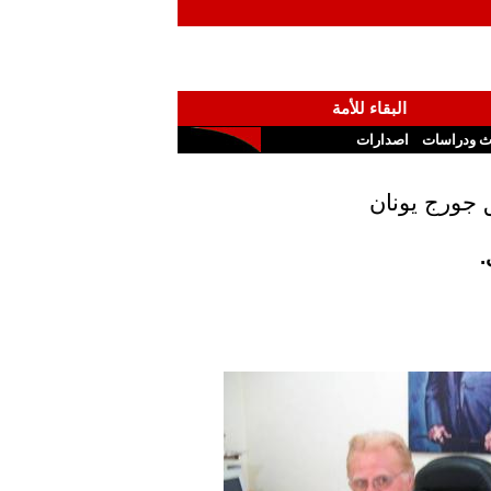
البقاء للأمة
ث ودراسات
اصدارات
 جورج يونان
.