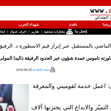
ريخنا
نافذة
شهداء الحزب
إتصل بنا
|
|
|
مختارات صحفية
تقارير
اعرف عدوك
ابحا
ماضي بالمستقبل عبر إبراز قيم الاسطورة د. الرفيق
ورته ناموس عمدة شؤون عبر الحدود الرفيقة داليدا المولى
نسخة للطباعة
2010-06-25
ن: اعمل خدمة لقوميتي والمعرفة
التميّز والابداع التي يختزنها آلاف