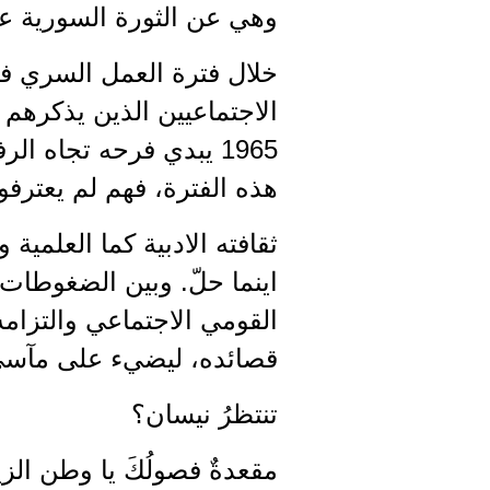
وهي عن الثورة السورية عام 25
خلال فترة العمل السري ف
1965 يبدي فرحه تجاه ا
هذه الفترة، فهم لم يعترفوا 
ثقافته الادبية كما العلمي
اينما حلّ. وبين الضغوطات 
القومي الاجتماعي والتزام
قصائده، ليضيء على مآسي 
تنتظرُ نيسان؟
مقعدةٌ فصولُكَ يا وطن الز