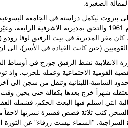
مقالة الصغيرة.
 الى بيروت ليكمل دراسته في الجامعة اليسوعية
الى الحزب فور وصوله عام 1961 والتحق بمديرية الاشرفية الر
ورة الانقلابية نشط الرفيق جورج في أوساط الطل
ضية القومية الاجتماعية وعمله للحزب. واذ توج
ود الشامية-اللبنانية وتنقل من سجن الى آخر 
عتقله شهراً خرج بعدها بكفالة حتى يحين وقت 
نة التالية التي استلم فيها البعث الحكم، فشمله ا
السجن كتب ثلاثة قصص قصيرة نشرتها لاحقاً مجل
لسراجية، "السماء ليست زرقاء" عن الثورة القوم