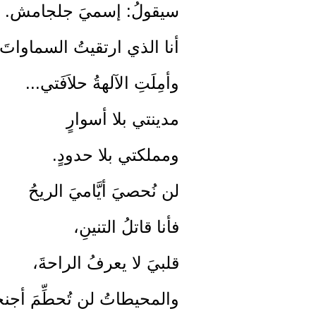
سيقولُ: إسميَ جلجامش.
أنا الذي ارتقيتُ السماواتَ،
وأمِلَتِ الآلهةُ حلاَفَتي...
مدينتي بلا أسوارٍ
ومملكتي بلا حدودٍ.
لن نُحصيَ أيَّاميَ الريحُ
فأنا قاتلُ التنينِ،
قلبيَ لا يعرفُ الراحةَ،
والمحيطاتُ لن تُحطِّمَ أجن