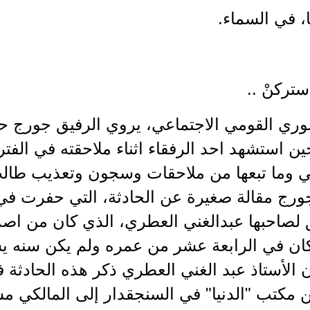
، في السماء.
ستركنْ ..
سوري القومي الاجتماعي، يروي الرفيق جورج 
قط رأسه، عام 1956 حين استشهد احد الرفقاء اثناء ملاحقته ف
لكي وما تبعها من ملاحقات وسجون وتعذيب طال
جورج مقالة صغيرة عن الحادثة، التي حفرت في
 لصاحبها عبدالغني العطري، الذي كان من اص
يام فقط إذ كان في الرابعة عشر من عمره ولم يكن س
 أن الأستاذ عبد الغني العطري ذكر هذه الحادثة 
 مكتب "الدنيا" في السنجقدار إلى المالكي مش