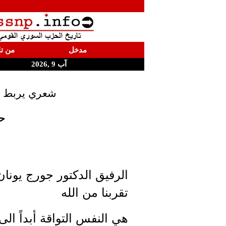
مدخل
من تا
آب 9 ,2026
شعري يربط ال
حا
الرفيق الدكتور جورج يونا
تقربنا من الله
هي النفس التواقة أبداً الى 