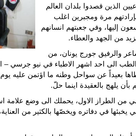
عيين الذين قصدوا بلدان العالم
إرادتهم مرة ومجبرين اغلب
سعون إليها، وفي جعبتهم انسانهم
زيد من الجهد والعطاء.
شاعر والرفيق جورج يونان، من
لطب الى احد اشهر الاطباء في نيو جرسي – الو
ا بعيداً عن سواحل وطنه ما اؤتمن عليه يوم ر
أن يلهج بالعقيدة اينما حلّ.
ي من الطراز الاول، يحملك الى وضع علامة است
تي يخبئها في دفاتره ويخصّها بالكثير من العناي