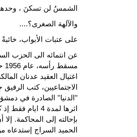
الشمسُ لن تسكنَ ، وحدها
والآلهة الصغرى؟....
على عتبات الأبواب، خائبةً 
عن انتمائه الى الحزب ال
مس
اغتيال العقيد عدنان الما
الاجتماعيين، كتب الرفيق 
"الدنيا" الصادرة في دمشق
اثرها لمدة 4 ا
بإحالته إلى المحاكمة. إلا
الحميد السراج إستدعاه من