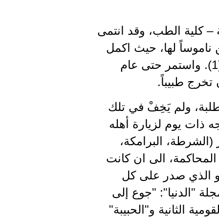
 – كلية الطب، وقد انتمى
ابعة، وعيّن ناموساً لها، حيث اكمل
نضاله رفيقاً قومياً اجتماعياً. كان مقر المديرية في بيت الرفيق لوقا زودو (1). واستمر حتى عام
بة، ولم يَخِفْ في تلك
ه ذات يوم لزيارة أهله
(الشرطة، البرامكة،
المحاكمة، الى ان كانت
لعفو الذي صدر على كل
ة "الدنيا": "جوع إلى
ية الثانية و"الحبيبة"