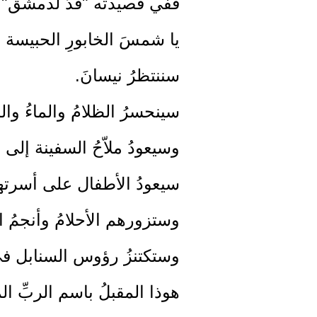
ففي قصيدته "قدٌّ لدمشق" 
يا شمسَ الخابورِ الحبيسة
سننتظرُ نيسانَ.
سينحسرُ الظلامُ والماءُ وال
وسيعودُ ملاّحُ السفينة إلى 
سيعودُ الأطفال على أسرت
وستزورهم الأحلامُ وأنجمُ 
وستكتنزُ رؤوس السنابل ف
هوذا المقبلُ باسم الربِّ ال