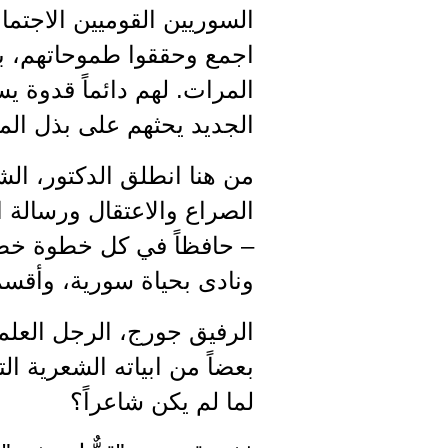
السوريين القوميين الاجتما
اجمع وحققوا طموحاتهم، ب
المرات. لهم دائماً قدوة ي
الجديد يحثهم على بذل الم
من هنا انطلق الدكتور، ال
الصراع والاعتقال ورسالة ا
– حافظاً في كل خطوة خطاه
ونادى بحياة سورية، وأقسم ب
الرفيق جورج، الرجل العلم
بعضاً من ابياته الشعرية ال
لما لم يكن شاعراً؟