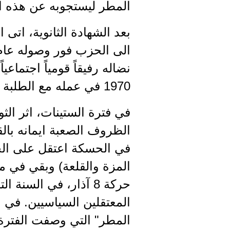
المطر ليستجوبه عن هذه ال
بعد الشهادة الثانوية، اتى
1970 في عمله مع الطلبة القوميين (حين كانت القيادة في الأسر)، الى ان تخرج طبيباً.
في فترة الستينات، اثر الث
الظروف الصعبة ايمانه بالق
في الحسكة اعتقل على الحد
المزة والقلعة) وبقي في م
حركة 8 آذار، في الس
المعتقلين السياسيين. في 
المطر" التي وصفت الفترة ا