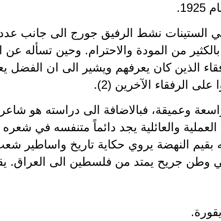
19.
ي الستينات نشط الرفيق جورج الى جانب عدد م
لرفقاء الذين كان يعرفهم ويشير الى ان الفضل يع
على الرفقاء الآخرين (2).
ة واسعة وعميقة، فبالاضافة الى دراسته هو شا
العملية والعائلية يجد دائماً متنفسه في شعره 
ه بقيم النهضة يروي حكاية تاريخ واساطير شعب
وطن جريح يمتد من فلسطين الى العراق. يقول
يقورة.