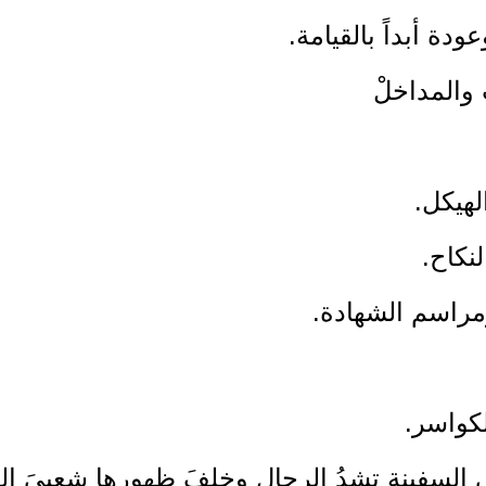
عودة أبداً بالقيامة.
والمداخلْ
لهيكل.
نكاح.
ومراسم الشهادة.
لكواسر.
لسفينة تشدُ الرحال وخلفَ ظهورِها شعبيَ القت