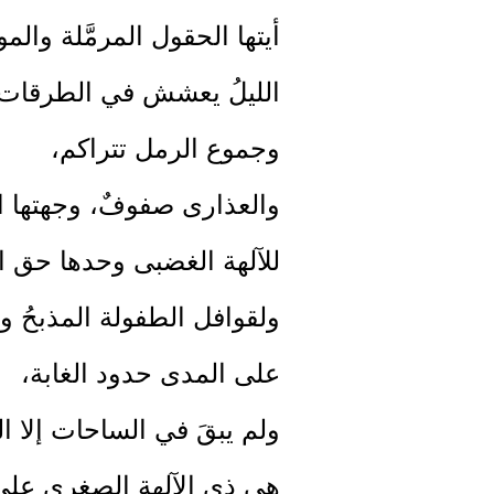
أيتها الحقول المرمَّلة والمو
الليلُ يعشش في الطرقات 
وجموع الرمل تتراكم،
والعذارى صفوفٌ، وجهتها ا
للآلهة الغضبى وحدها حق ال
ولقوافل الطفولة المذبحُ 
على المدى حدود الغابة،
ولم يبقَ في الساحات إلا ا
هي ذي الآلهة الصغرى على ا