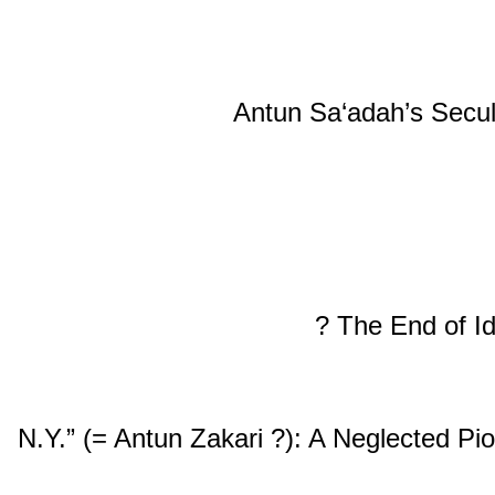
83. ‘‘N.Y.” (= Antun Zakari ?): A Negle