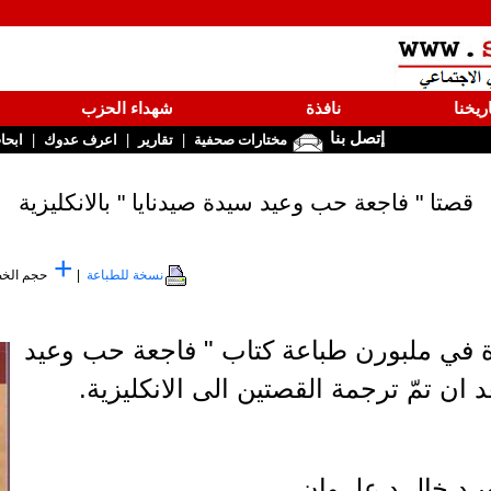
ريخنا
نافذة
شهداء الحزب
إتصل بنا
|
|
|
مختارات صحفية
تقارير
اعرف عدوك
ابحا
قصتا " فاجعة حب وعيد سيدة صيدنايا " بالانكليزية
+
نسخة للطباعة
|
حجم الخ
ة في ملبورن طباعة كتاب " فاجعة حب وعيد
 ان تمّ ترجمة القصتين الى الانكليزية.
يـد خالــد علــوان