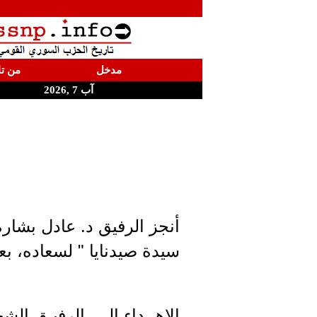
مدخل
من تا
آب 7 ,2026
أنجز الرفيق د. عادل بشار
سيدة صيدنايا " لسعاده، بعد
الإهــداء الـى الرفيـق الشه