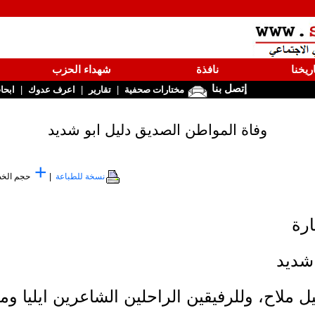
ريخنا
نافذة
شهداء الحزب
إتصل بنا
|
|
|
مختارات صحفية
تقارير
اعرف عدوك
ابحا
وفاة المواطن الصديق دليل ابو شديد
+
نسخة للطباعة
|
حجم الخ
ارة
شديد
يل ملاح، وللرفيقين الراحلين الشاعرين ايليا وم