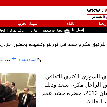
ريخنا
نافذة
شهداء الحزب
إتصل بنا
|
|
|
مختارات صحفية
تقارير
اعرف عدوك
ابحا
ي للرفيق مكرم سعد في تورنتو وتشييعه بحضور حزب
+
نسخة للطباعة
|
حجم الخ
دي السوري-الكندي الثقافي
رفيق الراحل مكرم سعد وذلك
يوم الثلاثاء الموافق 17 نيسان 2012، حضره حشد غفير
 الجالية.