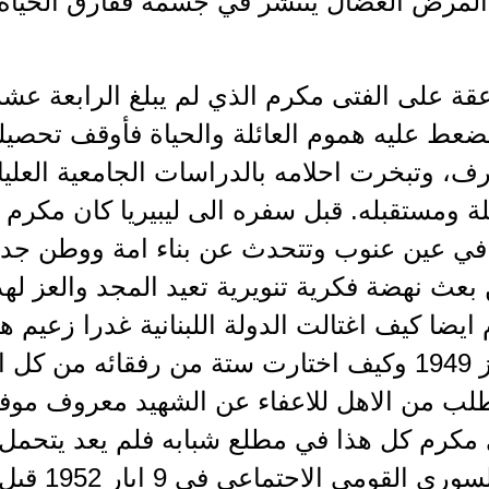
1، عندما بدا المرض العضال ينتشر في جسمه ففارق ال
عقة على الفتى مكرم الذي لم يبلغ الرابعة عشر
ضعط عليه هموم العائلة والحياة فأوقف تحصي
ف، وتبخرت احلامه بالدراسات الجامعية العلي
ائلة ومستقبله. قبل سفره الى ليبيريا كان مكرم
ب في عين عنوب وتتحدث عن بناء امة ووطن جدي
بعث نهضة فكرية تنويرية تعيد المجد والعز له
ايضا كيف اغتالت الدولة اللبنانية غدرا زعيم 
بمحاكمة صورية في 8 تموز 1949 وكيف اختارت ستة من رفق
طلب من الاهل للاعفاء عن الشهيد معروف موف
اى مكرم كل هذا في مطلع شبابه فلم يعد يتحم
فقرر الانتماء 