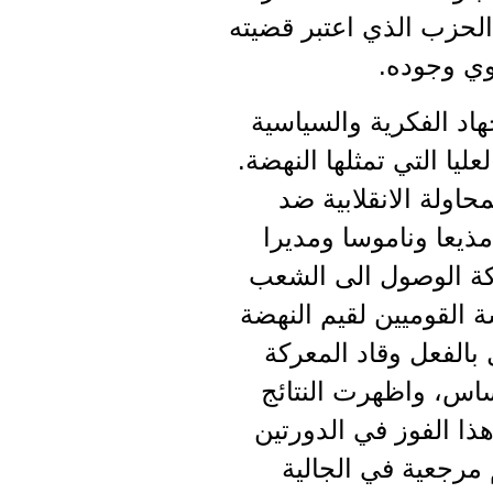
 الحزب الذي اعتبر قضيته
وي وجوده.
اد الفكرية والسياسية
يا التي تمثلها النهضة.
اولة الانقلابية ضد
فكان مذيعا وناموسا ومديرا
عركة الوصول الى الشعب
 القوميين لقيم النهضة
بالفعل وقاد المعركة
ية في ليبيريا في العام 1971 على هذا الاساس، واظهرت النتائج
ادارة وكُرر هذا الفوز في الدورتين
 مرجعية في الجالية