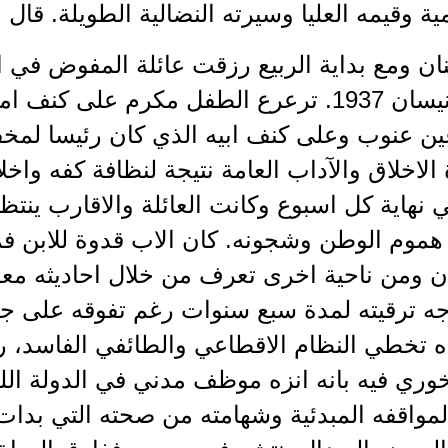
امية وقيمه العليا وسيرته النضالية الطويلة. قال
نان ومع بداية الربيع رزقت عائلة المفوض في
سعد بولدها الثاني في 18 نيسان 1937. ترعرع الطفل مكر
عين عنوب وعلى كنف ابيه الذي كان رئيسا ل
لاخلاق والآداب العامة نتيجة لنظافة كفه واخلاق
 نهاية كل اسبوع وكانت العائلة والاقارب ينتظ
هموم الوطن وشجونه. كان الاب قدوة للابن فمن
ن ومن ناحية اخرى تعرف من خلال احاديثه مع
ه ترقيته لمدة سبع سنوات رغم تفوقه على جمي
 تخطي النظام الاقطاعي والطائفي الفاسد، 
وري فيه بانه انزه موظف مدني في الدولة اللبن
لمواقفه المبدئية وشهامته من صحته التي بدات ت