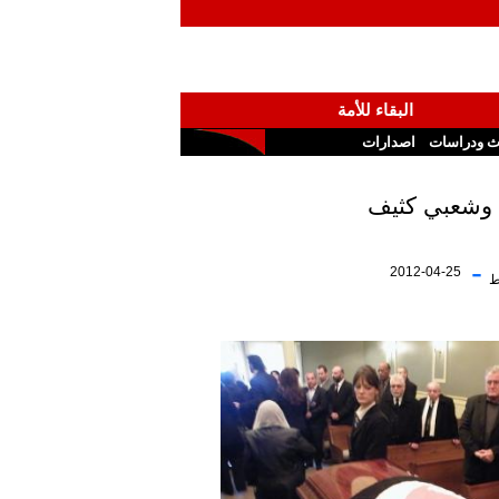
البقاء للأمة
ث ودراسات
اصدارات
ي وشعبي كثيف
-
2012-04-25
ط