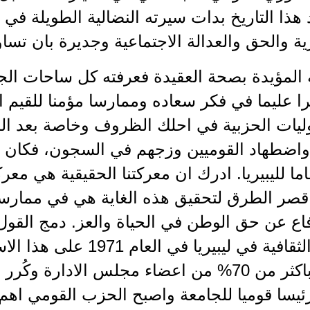
د هذا التاريخ بدات سيرته النضالية الطويلة في
 والحق والعدالة الاجتماعية وجديرة بان تسا
 المؤيدة بصحة العقيدة فعرفته كل ساحات الجه
 عليما في فكر سعاده وممارسا مؤمنا للقيم العل
يات الحزبية في احلك الظروف وخاصة بعد المح
لنظام الطائفي في 1961 واضطهاد القوميين وزجهم في السجون، 
ما لليبيريا. ادرك ان معركتنا الحقيقية هي م
اقصر الطرق لتحقيق هذه الغاية هي في ممارسة
اع عن حق الوطن في الحياة والعز. دمج القول 
الانتخابية للجامعة اللبنانية الثقاف
صحة منهاجه ففاز الحزب باكثر من 70% من اعضاء مجلس ال
 رئيسا قوميا للجامعة واصبح الحزب القومي اهم