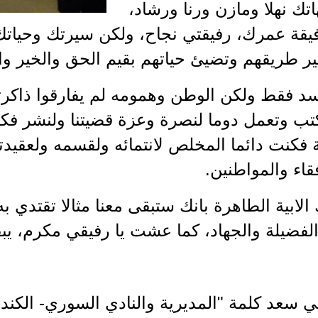
تك نهلا ومازن ورنا ورشاد،
يقة عمرك، رفيقتي نجاح، ولكن سيرتك وحياتك 
ر طريقهم وتضيئ حياتهم بقيم الحق والخير وا
سد فقط ولكن الوطن وهمومه لم يفارقوا ذاكرت
تب وتعمل دوما لنصرة وعزة قضيتنا ولنشر فكر
ة فكنت دائما المخلص لانتمائه ولقسمه ولعقيدت
قاء والمواطنين.
الابية الطاهرة بانك ستبقى معنا مثالا تقتدي 
الفضيلة والجهاد، كما عشت يا رفيقي مكرم، يبق
ي سعد كلمة "المديرية والنادي السوري- الكند