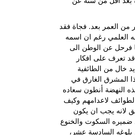
حياة بعد اقل من سنة عن
 من العمر بعد. فجاة فقد
له العلمي رغم ان اسمه
ا فرحل عن الوطن الى
 قد تعرف على افكار
د خال من الطائفية
ذا المشرق الغارق في
هذه النهضة أنطون سعاده
ائه من كل الطوائف لاعدامهم وكيف
ق لانه يجب ان يكون
ل ضميره السكوت والخنوع
الى الحزب السوري القومي الاجتماعي في 9 ايار 1952 قبل بلوغه السادسة عشر،