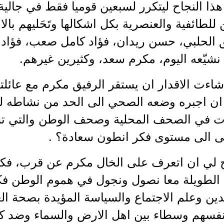
ن هذا النجاح ليتكرر لسبعين قوميا فقط في جالي
 للطائفية والعنصرية بكل اشكالها وتَحَليهم بالا
فيق الحلبي، حسن ريدان، فؤاد كامل صعب، فؤاد
شيّعه اليوم، مكرم سعد، وكثيرين غيرهم.
شاءت الاقدار ان يستقر الرفيق مكرم مع عائلته
ى ان اجبره وضعه الصحي الى الحد من نشاطه ل
الات في الصحف المحلية وصحف الوطن والتي ت
ى الى مستوى فكر انطون سعادة؟ .
ح لي ان اتعرف على الخال مكرم عن قرب، فكان
الطويلة معا نصول ونجول في هموم الوطن ف
لدين وعلم الاجتماع والسياسة المؤيدة بصحة ال
فسهم وسطاء بين اهل الارض والسماء وضد كل الن