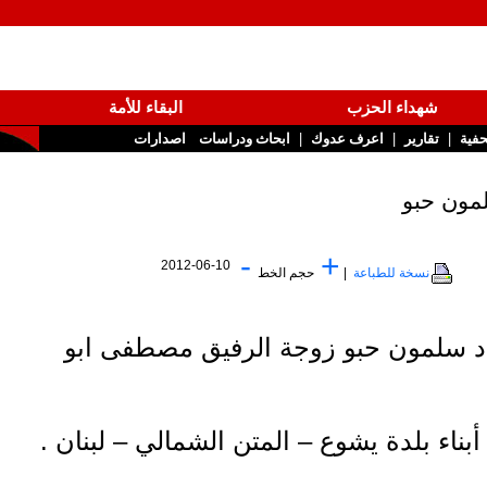
شهداء الحزب
البقاء للأمة
|
|
تقارير
اعرف عدوك
ابحاث ودراسات
اصدارات
حبو
-
+
2012-06-10
نسخة للطباعة
|
حجم الخط
لفاضلة / سعاد سلمون حبو زوجة الرفيق مصطفى ابو
بلدة يشوع – المتن الشمالي – لبنان .