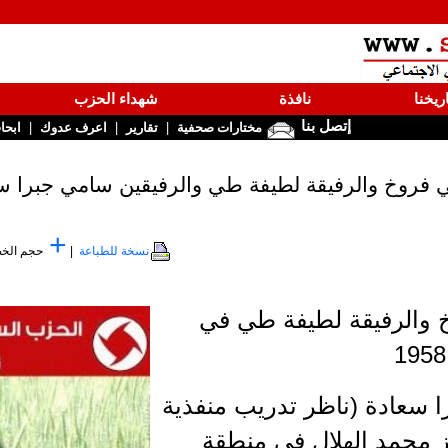
ريخنا
نافذة
شهداء الحزب
إتصل بنا
|
|
|
مختارات صحفية
تقارير
اعرف عدوك
ابحا
+
نسخة للطباعة
|
حجم الخ
 والرفيقة لطيفة طي في
 سعادة (ناظر تدريب منفذية
ز محمد الهلال في منطقة