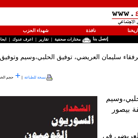
ريخنا
نافذة
شهداء الحزب
إتصل بنا
|
|
|
مختارات صحفية
تقارير
اعرف عدوك
ابحا
+
نسخة للطباعة
|
حجم الخ
حلبي،وسيم
ة بيصور
لعريضي في