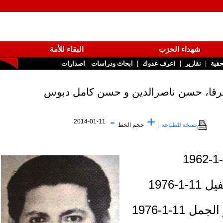
شهداء الحزب
البقاء للأمة
|
|
تقارير
اعرف عدوك
ابحاث ودراسات
اصدارات
-
+
2014-01-11
نسخة للطباعة
|
حجم الخط
197