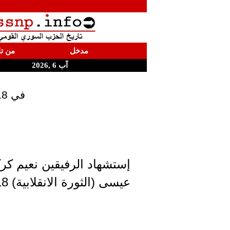
مدخل
من تا
آب 6 ,2026
في 18 كانون الثاني إستشهد الرفيقين نعيم كركور وأسعد عيسى
إستشهاد الرفيقين نعيم كر
عيسى (الثورة الانقلابية) 18-1-1962